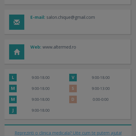
E-mail:
salon.chique@gmail.com
Web:
www.altermed.ro
L
V
9:00-18:00
9:00-18:00
M
S
9:00-18:00
9:00-13:00
M
D
9:00-18:00
0:00-0:00
J
9:00-18:00
Reprezinti o clinica medicala? Uite cum te putem ajuta!