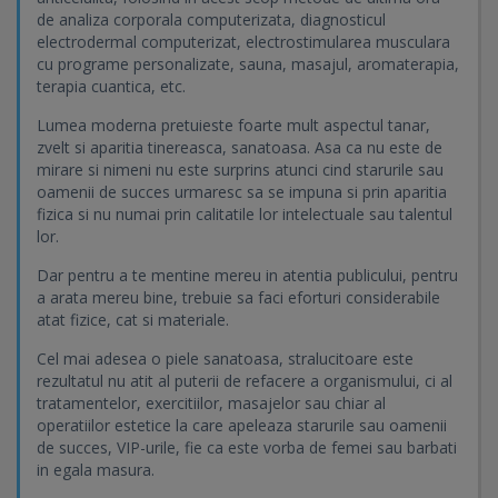
de analiza corporala computerizata, diagnosticul
electrodermal computerizat, electrostimularea musculara
cu programe personalizate, sauna, masajul, aromaterapia,
terapia cuantica, etc.
Lumea moderna pretuieste foarte mult aspectul tanar,
zvelt si aparitia tinereasca, sanatoasa. Asa ca nu este de
mirare si nimeni nu este surprins atunci cind starurile sau
oamenii de succes urmaresc sa se impuna si prin aparitia
fizica si nu numai prin calitatile lor intelectuale sau talentul
lor.
Dar pentru a te mentine mereu in atentia publicului, pentru
a arata mereu bine, trebuie sa faci eforturi considerabile
atat fizice, cat si materiale.
Cel mai adesea o piele sanatoasa, stralucitoare este
rezultatul nu atit al puterii de refacere a organismului, ci al
tratamentelor, exercitiilor, masajelor sau chiar al
operatiilor estetice la care apeleaza starurile sau oamenii
de succes, VIP-urile, fie ca este vorba de femei sau barbati
in egala masura.