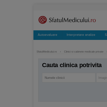
Autoevaluare
Interpretare analize
S
SfatulMedicului.ro
›
Clinici si cabinete medicale private
Cauta clinica potrivita
Imagi