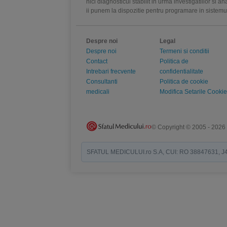
nici diagnosticul stabilit in urma investigatiilor si 
ii punem la dispozitie pentru programare in sistem
Despre noi
Legal
Despre noi
Termeni si conditii
Contact
Politica de
Intrebari frecvente
confidentialitate
Consultanti
Politica de cookie
medicali
Modifica Setarile Cookie
© Copyright © 2005 - 2026
SFATUL MEDICULUI.ro S.A, CUI: RO 38847631, J40/19