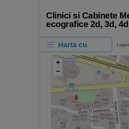
Clinici si Cabinete M
ecografice 2d, 3d, 4d
Harta cu
Legen
clinici
+
−