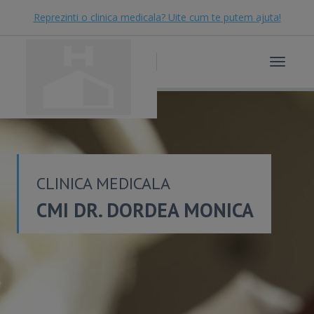
Reprezinti o clinica medicala? Uite cum te putem ajuta!
Toggle
navigat
CLINICA MEDICALA
CMI DR. DORDEA MONICA