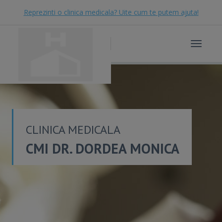
Reprezinti o clinica medicala? Uite cum te putem ajuta!
Toggle
navigat
CLINICA MEDICALA
CMI DR. DORDEA MONICA