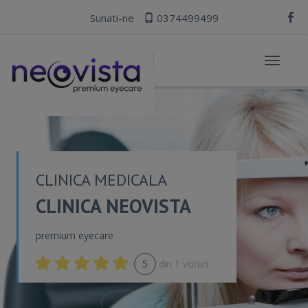
Sunati-ne
0374499499
Toggle
navigat
CLINICA MEDICALA
CLINICA NEOVISTA
premium eyecare
5
din
1
voturi