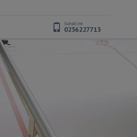
Sunati-ne
t
0256227713