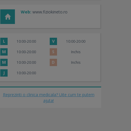
Web:
www.fiziokineto.ro
L
V
10:00-20:00
10:00-20:00
M
S
10:00-20:00
Inchis
M
D
10:00-20:00
Inchis
J
10:00-20:00
Reprezinti o clinica medicala? Uite cum te putem
ajuta!