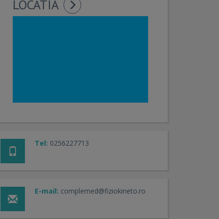
LOCATIA
Tel:
0256227713
E-mail:
complemed@fiziokineto.ro