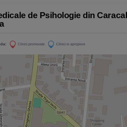
edicale de Psihologie din Caracal,
ca
da:
Clinici promovate
Clinici in apropiere