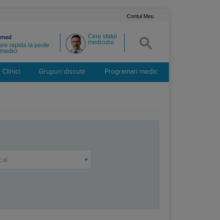
Contul Meu
Cere sfatul
medicului
re rapida la peste
medici
Clinici
Grupuri discutii
Programari medic
cal