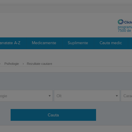
programa
7500 de 
anatate A-Z
Medicamente
Suplimente
Cauta medic
›
Psihologie
›
Rezultate cautare
logie
Olt
Cara