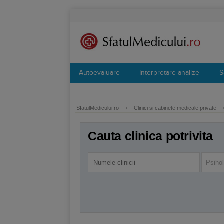
Autoevaluare
Interpretare analize
S
SfatulMedicului.ro
›
Clinici si cabinete medicale private
Cauta clinica potrivita
Psiho