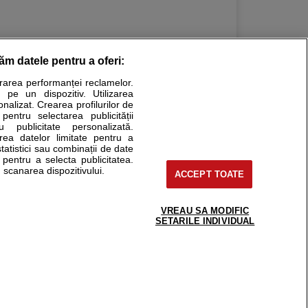
răm datele pentru a oferi:
urarea performanței reclamelor.
Stiri medicale
 pe un dispozitiv. Utilizarea
onalizat. Crearea profilurilor de
ucational. Ele nu pot substitui consultul medical direct si
 pentru selectarea publicității
u publicitate personalizată.
a consultati fie medicul Dvs., fie unul dintre medicii pe care
area datelor limitate pentru a
statistici sau combinații de date
e pentru a selecta publicitatea.
 scanarea dispozitivului.
ACCEPT TOATE
tru pacient
nici si cabinete
uta medic
VREAU SA MODIFIC
support@sfatulmedicului.ro
SETARILE INDIVIDUAL
reaba un medic
0374 109 268
deoConsult
ckmed - programari
dic