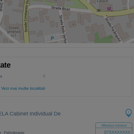
tate
na
8
Vezi mai multe localitati
1
 Cabinet Individual De
Afiseaza numarul
07XXXXXXXX
e
,
Psihoterapie