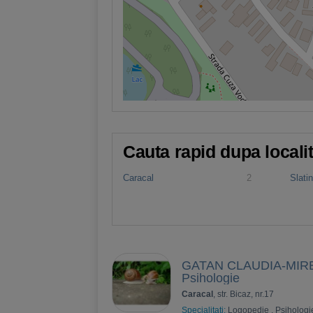
Cauta rapid dupa locali
Caracal
2
Slati
GATAN CLAUDIA-MIRELA
Psihologie
Caracal
, str. Bicaz, nr.17
Specialitati:
Logopedie
,
Psihologi