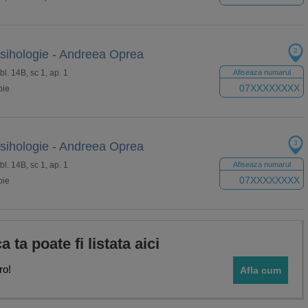
2
Psihologie - Andreea Oprea
 bl. 14B, sc 1, ap. 1
Afiseaza numarul
07XXXXXXXX
pie
3
Psihologie - Andreea Oprea
 bl. 14B, sc 1, ap. 1
Afiseaza numarul
07XXXXXXXX
pie
ca ta poate fi listata aici
ro!
Afla cum