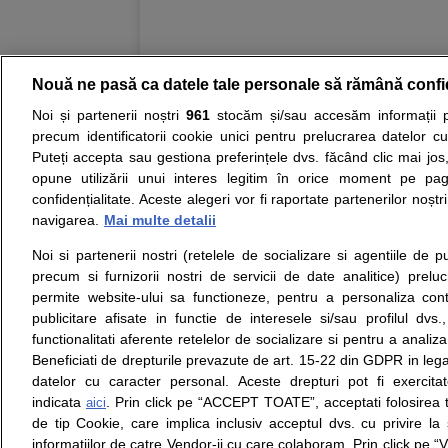
Nouă ne pasă ca datele tale personale să rămână confi
Noi și partenerii noștri
961
stocăm și/sau accesăm informații pe
Resurse:
Autoevaluare simptome
Interpre
precum identificatorii cookie unici pentru prelucrarea datelor c
Puteți accepta sau gestiona preferințele dvs. făcând clic mai jos,
Opiniile avizate ale medicilor, sfaturile si orice alt
opune utilizării unui interes legitim în orice moment pe pag
nici diagnosticul stabilit in urma investigatiilor si 
confidențialitate. Aceste alegeri vor fi raportate partenerilor noștr
ii punem la dispozitie pentru programare in sistem
navigarea.
Mai multe detalii
Noi si partenerii nostri (retelele de socializare si agentiile de p
Despre noi
Legal
precum si furnizorii nostri de servicii de date analitice) prel
Despre noi
Termeni si conditii
permite website-ului sa functioneze, pentru a personaliza conti
Contact
Politica de
publicitare afisate in functie de interesele si/sau profilul dvs
Intrebari frecvente
confidentialitate
functionalitati aferente retelelor de socializare si pentru a analiza
Consultanti
Politica de cookie
Beneficiati de drepturile prevazute de art. 15-22 din GDPR in leg
medicali
Modifica Setarile Cookie
datelor cu caracter personal. Aceste drepturi pot fi exercita
indicata
. Prin click pe “ACCEPT TOATE”, acceptati folosirea t
aici
de tip Cookie, care implica inclusiv acceptul dvs. cu privire l
© Copyright © 2005 - 2026
informatiilor de catre Vendor-ii cu care colaboram. Prin click 