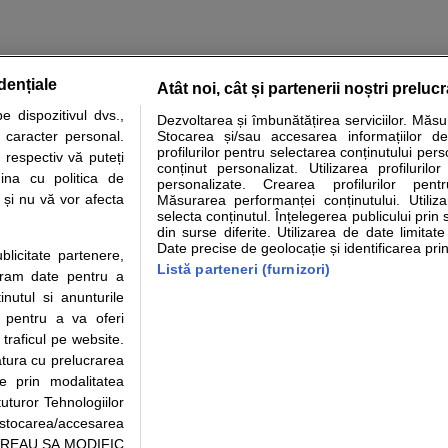
dențiale
Atât noi, cât și partenerii noștri preluc
 dispozitivul dvs.,
Dezvoltarea și îmbunătățirea serviciilor. Măs
tare analize
Specialitati medicale
Boli si afectiuni
Calculatoare
u caracter personal.
Stocarea și/sau accesarea informațiilor de
profilurilor pentru selectarea conținutului pers
 respectiv vă puteți
e informatii despre sanatate disponibile pe sfatulmedicului.ro au scop informativ si ed
conținut personalizat. Utilizarea profilurilor
ina cu politica de
personalizate. Crearea profilurilor pentr
analizelor medicale. Va sfatuim, ca pe langa informatia primita pe sfatulmedicului.ro s
i și nu vă vor afecta
Măsurarea performanței conținutului. Utiliz
ul de programari la medic Clickmed.
selecta conținutul. Înțelegerea publicului prin 
din surse diferite. Utilizarea de date limitat
Date precise de geolocație și identificarea prin
ublicitate partenere,
Drepturile consumatorului
Parteneri
Pen
Listă parteneri (furnizori)
ucram date pentru a
Protectia consumatorilor - ANPC
Inscriere clinica
Cli
nutul si anunturile
Solutionarea Alternativa a
Creaza cont medic
Ca
., pentru a va oferi
Litigiilor
Int
 traficul pe website.
Info consumator: 0800.080.999
Vi
atura cu prelucrarea
Parte din Grupul
Formulare europene - CNAS
Cli
te prin modalitatea
Ministerul Sanatatii - ANMDM
me
uturor Tehnologiilor
a stocarea/accesarea
pe “VREAU SA MODIFIC