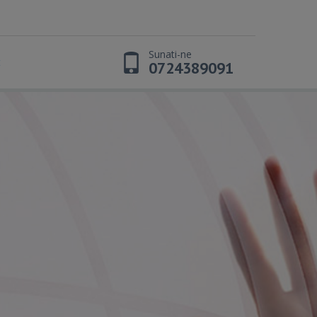
Sunati-ne
t
0724389091