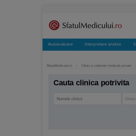
Autoevaluare
Interpretare analize
S
SfatulMedicului.ro
›
Clinici si cabinete medicale private
Cauta clinica potrivita
Ginec