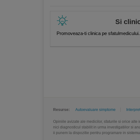
Si clini
Promoveaza-ti clinica pe sfatulmedicului.
Resurse:
Autoevaluare simptome
Interpre
Opiniile avizate ale medicilor, sfaturile si orice alt
nici diagnosticul stabilit in urma investigatiilor si 
ii punem la dispozitie pentru programare in sistem