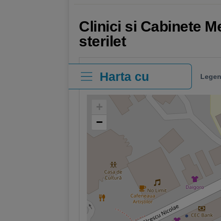
Clinici si Cabinete 
sterilet
Harta cu
Legen
clinici
+
−