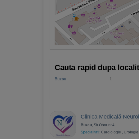
Cauta rapid dupa locali
Buzau
1
Clinica Medicală Neuro
Buzau
, Str.Obor nr.4
Specialitati:
Cardiologie
,
Urologie