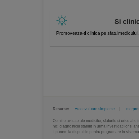
Si clini
Promoveaza-ti clinica pe sfatulmedicului.
Resurse:
Autoevaluare simptome
Interpre
Opiniile avizate ale medicilor, sfaturile si orice alt
nici diagnosticul stabilit in urma investigatiilor si 
ii punem la dispozitie pentru programare in sistem