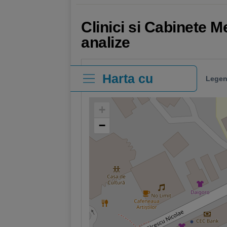
Clinici si Cabinete M
analize
Harta cu
Legen
clinici
+
−