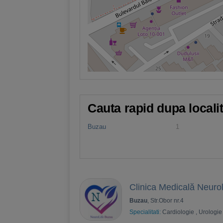
Cauta rapid dupa locali
Buzau
1
Clinica Medicală Neuro
Buzau
, Str.Obor nr.4
Specialitati:
Cardiologie
,
Urologie