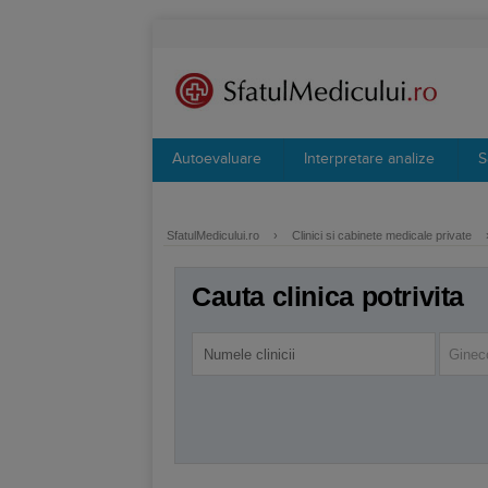
Autoevaluare
Interpretare analize
S
SfatulMedicului.ro
›
Clinici si cabinete medicale private
Cauta clinica potrivita
Ginec