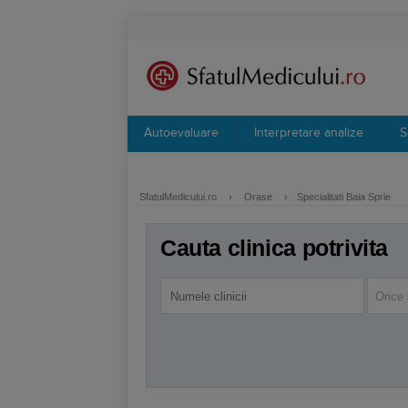
Autoevaluare
Interpretare analize
S
SfatulMedicului.ro
›
Orase
›
Specialitati Baia Sprie
Cauta clinica potrivita
Orice 