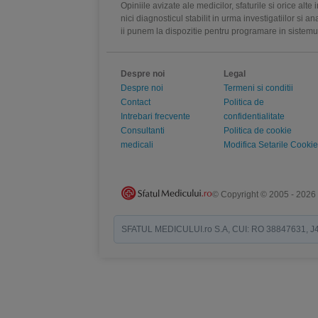
Opiniile avizate ale medicilor, sfaturile si orice alt
nici diagnosticul stabilit in urma investigatiilor si 
ii punem la dispozitie pentru programare in sistem
Despre noi
Legal
Despre noi
Termeni si conditii
Contact
Politica de
Intrebari frecvente
confidentialitate
Consultanti
Politica de cookie
medicali
Modifica Setarile Cookie
© Copyright © 2005 - 2026
SFATUL MEDICULUI.ro S.A, CUI: RO 38847631, J40/19