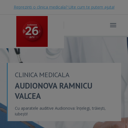
Reprezinti o clinica medicala? Uite cum te putem ajuta!
Toggle
navigat
CLINICA MEDICALA
AUDIONOVA RAMNICU
VALCEA
Cu aparatele auditive Audionova: înțelegi, trăiești,
iubești!