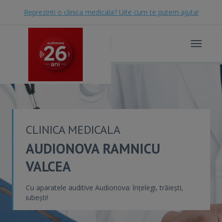
Reprezinti o clinica medicala? Uite cum te putem ajuta!
Toggle
navigat
CLINICA MEDICALA
AUDIONOVA RAMNICU
VALCEA
Cu aparatele auditive Audionova: înțelegi, trăiești,
iubești!