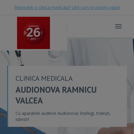
Reprezinti o clinica medicala? Uite cum te putem ajuta!
Toggle
navigat
CLINICA MEDICALA
AUDIONOVA RAMNICU
VALCEA
Cu aparatele auditive Audionova: înțelegi, trăiești,
iubești!