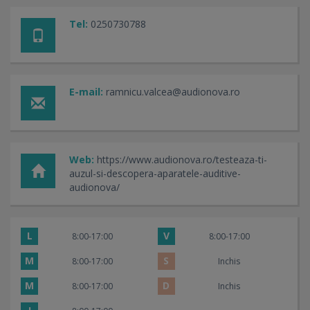
Tel:
0250730788
E-mail:
ramnicu.valcea@audionova.ro
Web:
https://www.audionova.ro/testeaza-ti-
auzul-si-descopera-aparatele-auditive-
audionova/
L
V
8:00-17:00
8:00-17:00
M
S
8:00-17:00
Inchis
M
D
8:00-17:00
Inchis