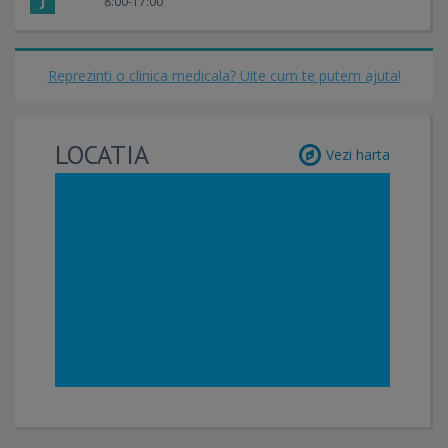
J
8:00-17:00
Reprezinti o clinica medicala? Uite cum te putem ajuta!
LOCATIA
Vezi harta