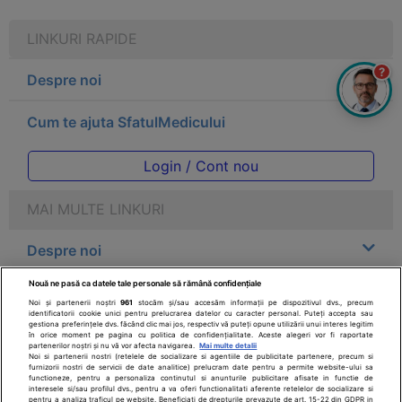
LINKURI RAPIDE
?
Despre noi
Cum te ajuta SfatulMedicului
Login / Cont nou
MAI MULTE LINKURI
Despre noi
Nouă ne pasă ca datele tale personale să rămână confidențiale
Legal
Noi și partenerii noștri
961
stocăm și/sau accesăm informații pe dispozitivul dvs., precum
identificatorii cookie unici pentru prelucrarea datelor cu caracter personal. Puteți accepta sau
gestiona preferințele dvs. făcând clic mai jos, respectiv vă puteți opune utilizării unui interes legitim
Drepturile consumatorului
în orice moment pe pagina cu politica de confidențialitate. Aceste alegeri vor fi raportate
partenerilor noștri și nu vă vor afecta navigarea.
Mai multe detalii
Noi si partenerii nostri (retelele de socializare si agentiile de publicitate partenere, precum si
furnizorii nostri de servicii de date analitice) prelucram date pentru a permite website-ului sa
Parteneri
functioneze, pentru a personaliza continutul si anunturile publicitare afisate in functie de
interesele si/sau profilul dvs., pentru a va oferi functionalitati aferente retelelor de socializare si
pentru a analiza traficul pe website. Beneficiati de drepturile prevazute de art. 15-22 din GDPR in