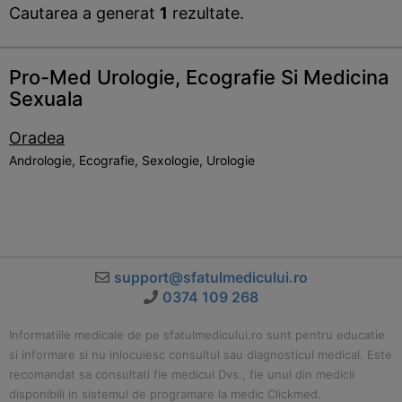
Cautarea a generat
1
rezultate.
Pro-Med Urologie, Ecografie Si Medicina
Sexuala
Oradea
Andrologie, Ecografie, Sexologie, Urologie
support@sfatulmedicului.ro
0374 109 268
Informatiile medicale de pe sfatulmedicului.ro sunt pentru educatie
si informare si nu inlocuiesc consultul sau diagnosticul medical. Este
recomandat sa consultati fie medicul Dvs., fie unul din medicii
disponibili in sistemul de programare la medic Clickmed.