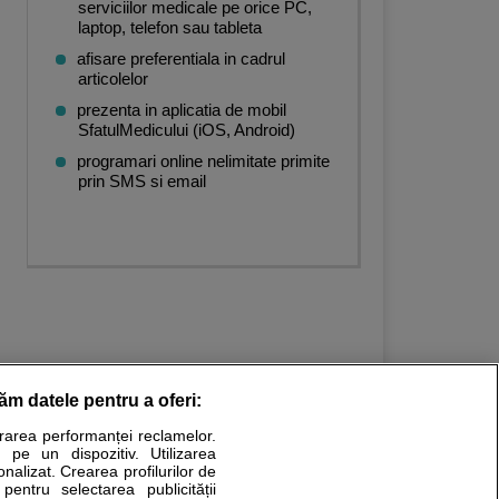
serviciilor medicale pe orice PC,
laptop, telefon sau tableta
afisare preferentiala in cadrul
articolelor
prezenta in aplicatia de mobil
SfatulMedicului (iOS, Android)
programari online nelimitate primite
prin SMS si email
răm datele pentru a oferi:
urarea performanței reclamelor.
Stiri medicale
 pe un dispozitiv. Utilizarea
onalizat. Crearea profilurilor de
ucational. Ele nu pot substitui consultul medical direct si
 pentru selectarea publicității