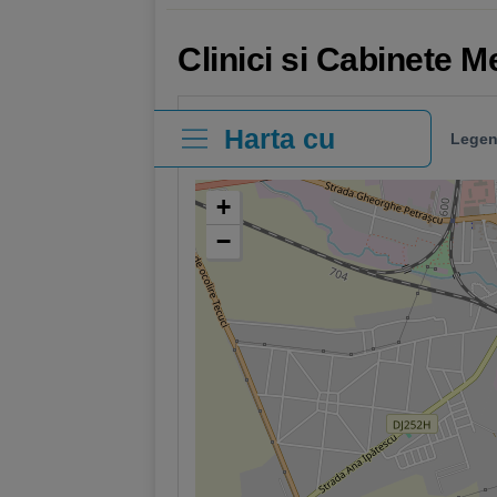
Clinici si Cabinete M
Harta cu
Legen
clinici
+
−