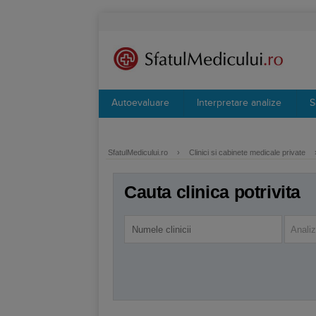
Autoevaluare
Interpretare analize
S
SfatulMedicului.ro
›
Clinici si cabinete medicale private
Cauta clinica potrivita
Anali