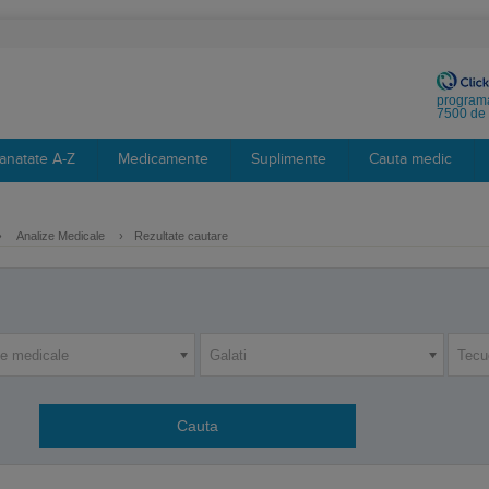
programa
7500 de 
anatate A-Z
Medicamente
Suplimente
Cauta medic
›
Analize Medicale
›
Rezultate cautare
ze medicale
Galati
Tecu