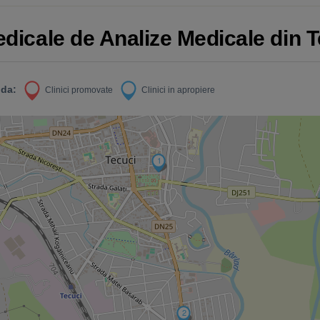
edicale de Analize Medicale din 
da:
Clinici promovate
Clinici in apropiere
1
2