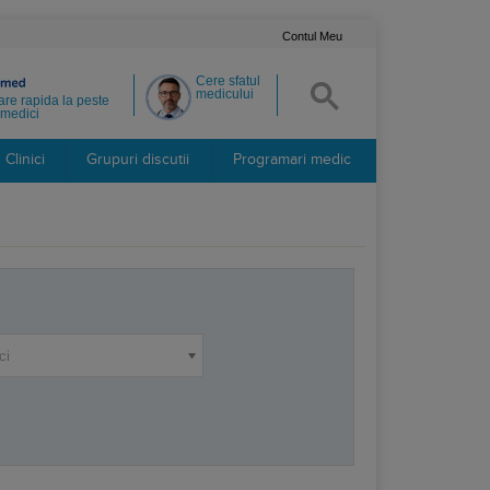
Contul Meu
Cere sfatul
medicului
re rapida la peste
medici
Clinici
Grupuri discutii
Programari medic
ci