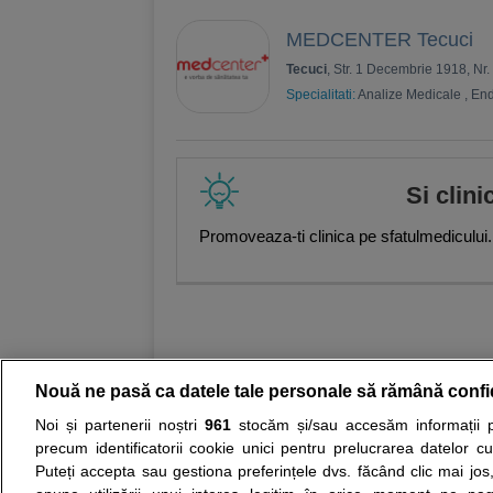
MEDCENTER Tecuci
Tecuci
, Str. 1 Decembrie 1918, Nr. 
Specialitati:
Analize Medicale
,
End
Si clini
Promoveaza-ti clinica pe sfatulmedicului.
Nouă ne pasă ca datele tale personale să rămână confi
Noi și partenerii noștri
961
stocăm și/sau accesăm informații pe
Resurse:
Autoevaluare simptome
Interpre
precum identificatorii cookie unici pentru prelucrarea datelor c
Puteți accepta sau gestiona preferințele dvs. făcând clic mai jos,
Opiniile avizate ale medicilor, sfaturile si orice alt