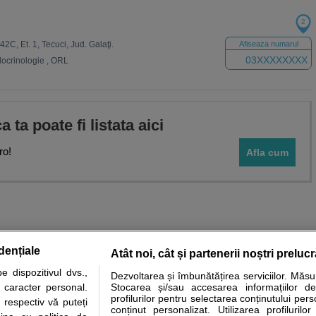
2
42C, Et. 1, Tecuci, Jud. Galaţi.
Afiseaza numarul
03XXXXXXXX
ocrinologie
,
ORL
ca ta poate fi listata aici
ro!
Afla cum
dențiale
Atât noi, cât și partenerii noștri preluc
 dispozitivul dvs.,
Dezvoltarea și îmbunătățirea serviciilor. Măs
tare analize
Specialitati medicale
Boli si afectiuni
Calculatoare
u caracter personal.
Stocarea și/sau accesarea informațiilor de
profilurilor pentru selectarea conținutului pers
 respectiv vă puteți
e informatii despre sanatate disponibile pe sfatulmedicului.ro au scop informativ si ed
conținut personalizat. Utilizarea profilurilor