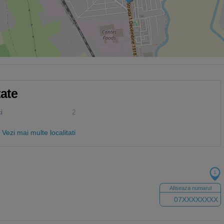
tate
i
2
Vezi mai multe localitati
1
Afiseaza numarul
07XXXXXXXX