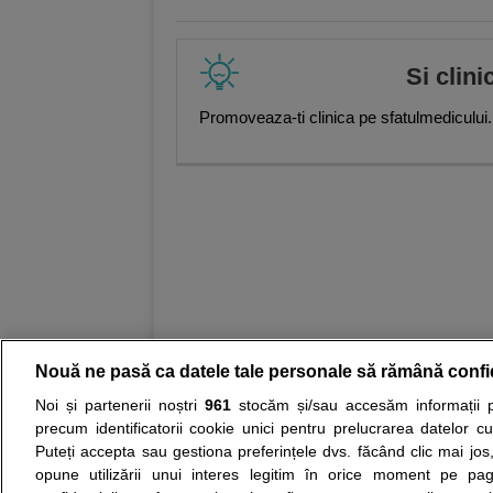
Si clini
Promoveaza-ti clinica pe sfatulmedicului.
Nouă ne pasă ca datele tale personale să rămână confi
Noi și partenerii noștri
961
stocăm și/sau accesăm informații pe
Resurse:
Autoevaluare simptome
Interpre
precum identificatorii cookie unici pentru prelucrarea datelor c
Puteți accepta sau gestiona preferințele dvs. făcând clic mai jos,
Opiniile avizate ale medicilor, sfaturile si orice alt
opune utilizării unui interes legitim în orice moment pe pag
nici diagnosticul stabilit in urma investigatiilor si 