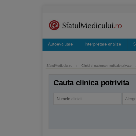
Autoevaluare
Interpretare analize
S
SfatulMedicului.ro
›
Clinici si cabinete medicale private
Cauta clinica potrivita
Alergo