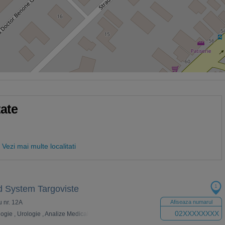
tate
Vezi mai multe localitati
1
d System Targoviste
u nr. 12A
Afiseaza numarul
02XXXXXXXX
logie
,
Urologie
,
Analize Medicale
,
Neurologie
,
Dermatologie
,
Ecografie
,
Psiholo