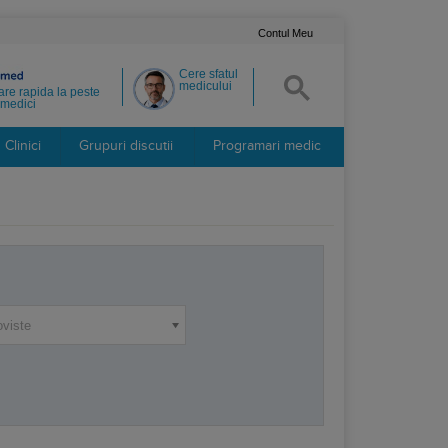
Contul Meu
Cere sfatul
medicului
re rapida la peste
medici
Clinici
Grupuri discutii
Programari medic
oviste