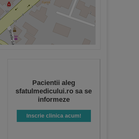
Pacientii aleg
sfatulmedicului.ro sa se
informeze
Inscrie clinica acum!
gie
,
Ginecologie
,
Anestezie si terapie intensiva
,
Chirurgie plastica-microchirurgie