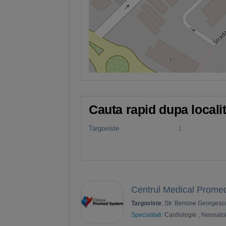
Cauta rapid dupa locali
Targoviste
1
Centrul Medical Prome
Targoviste
, Str. Benone Georgesc
Specialitati:
Cardiologie
,
Neonato