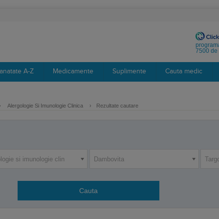
programa
7500 de 
anatate A-Z
Medicamente
Suplimente
Cauta medic
›
Alergologie Si Imunologie Clinica
›
Rezultate cautare
logie si imunologie clin
Dambovita
Targ