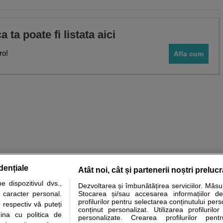
ca ta poate fi listata aici
ro!
Afla cum
dențiale
Atât noi, cât și partenerii noștri preluc
 dispozitivul dvs.,
Dezvoltarea și îmbunătățirea serviciilor. Măs
tare analize
Specialitati medicale
Boli si afectiuni
Calculatoare
u caracter personal.
Stocarea și/sau accesarea informațiilor de
profilurilor pentru selectarea conținutului pers
 respectiv vă puteți
e informatii despre sanatate disponibile pe sfatulmedicului.ro au scop informativ si ed
conținut personalizat. Utilizarea profilurilor
ina cu politica de
personalizate. Crearea profilurilor pentr
analizelor medicale. Va sfatuim, ca pe langa informatia primita pe sfatulmedicului.ro s