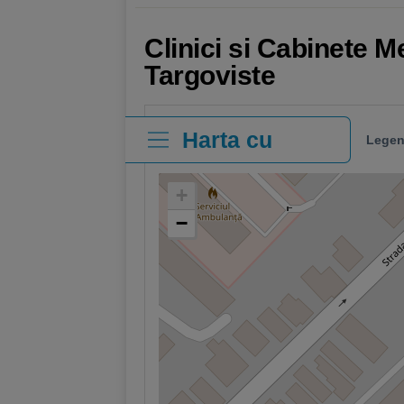
Clinici si Cabinete M
Targoviste
Harta cu
Legen
clinici
+
−