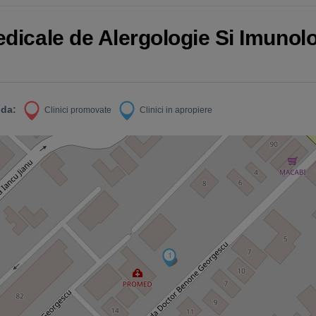
edicale de Alergologie Si Imunolo
da:
Clinici promovate
Clinici in apropiere
1