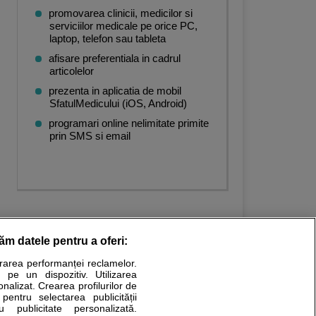
promovarea clinicii, medicilor si
serviciilor medicale pe orice PC,
laptop, telefon sau tableta
afisare preferentiala in cadrul
articolelor
prezenta in aplicatia de mobil
SfatulMedicului (iOS, Android)
programari online nelimitate primite
prin SMS si email
răm datele pentru a oferi:
urarea performanței reclamelor.
Stiri medicale
 pe un dispozitiv. Utilizarea
onalizat. Crearea profilurilor de
ucational. Ele nu pot substitui consultul medical direct si
 pentru selectarea publicității
u publicitate personalizată.
a consultati fie medicul Dvs., fie unul dintre medicii pe care