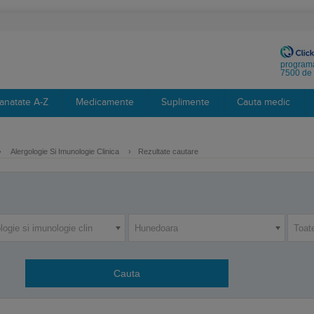
programa
7500 de 
anatate A-Z
Medicamente
Suplimente
Cauta medic
›
Alergologie Si Imunologie Clinica
›
Rezultate cautare
logie si imunologie clin
Hunedoara
Toat