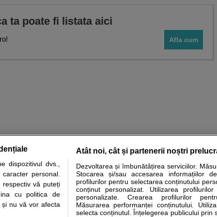
ca ta poate fi listata aici
ro!
Afla cum
dențiale
Atât noi, cât și partenerii noștri preluc
 dispozitivul dvs.,
Dezvoltarea și îmbunătățirea serviciilor. Măs
tare analize
Specialitati medicale
Boli si afectiuni
Calculatoare
u caracter personal.
Stocarea și/sau accesarea informațiilor de
profilurilor pentru selectarea conținutului pers
 respectiv vă puteți
e informatii despre sanatate disponibile pe sfatulmedicului.ro au scop informativ si ed
conținut personalizat. Utilizarea profilurilor
ina cu politica de
personalizate. Crearea profilurilor pentr
analizelor medicale. Va sfatuim, ca pe langa informatia primita pe sfatulmedicului.ro s
i și nu vă vor afecta
Măsurarea performanței conținutului. Utiliz
ul de programari la medic Clickmed.
selecta conținutul. Înțelegerea publicului prin 