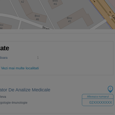
tate
doara
1
Vezi mai multe localitati
1
ator De Analize Medicale
 Deva
Afiseaza numarul
02XXXXXXXX
rgologie-Imunologie