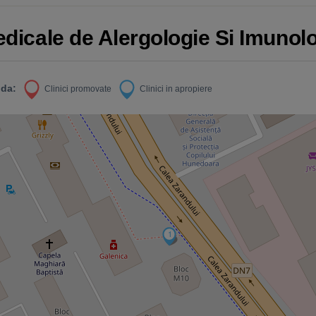
edicale de Alergologie Si Imunol
da:
Clinici promovate
Clinici in apropiere
1