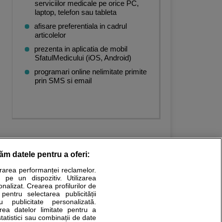
serviciilor medicale pe orice PC,
laptop, telefon sau tableta
afisare preferentiala in cadrul
articolelor
prezenta in aplicatia de mobil
SfatulMedicului (iOS, Android)
programari online nelimitate primite
prin SMS si email
răm datele pentru a oferi:
urarea performanței reclamelor.
Stiri medicale
 pe un dispozitiv. Utilizarea
onalizat. Crearea profilurilor de
ucational. Ele nu pot substitui consultul medical direct si
 pentru selectarea publicității
u publicitate personalizată.
a consultati fie medicul Dvs., fie unul dintre medicii pe care
area datelor limitate pentru a
statistici sau combinații de date