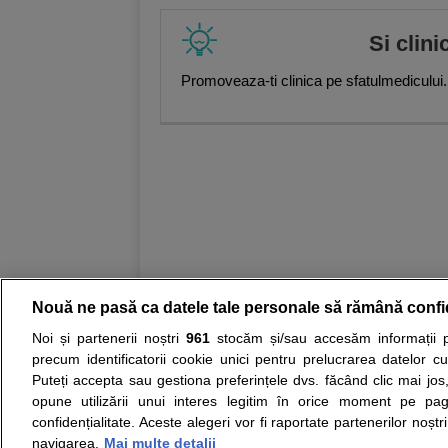
Si clini
Promoveaza-ti clinica pe sfatulmedicului.
Nouă ne pasă ca datele tale personale să rămână confi
Noi și partenerii noștri
961
stocăm și/sau accesăm informații pe
Resurse:
Autoevaluare simptome
Interpre
precum identificatorii cookie unici pentru prelucrarea datelor c
Puteți accepta sau gestiona preferințele dvs. făcând clic mai jos,
Opiniile avizate ale medicilor, sfaturile si orice alt
opune utilizării unui interes legitim în orice moment pe pag
nici diagnosticul stabilit in urma investigatiilor si 
confidențialitate. Aceste alegeri vor fi raportate partenerilor noștr
ii punem la dispozitie pentru programare in sistem
navigarea.
Mai multe detalii