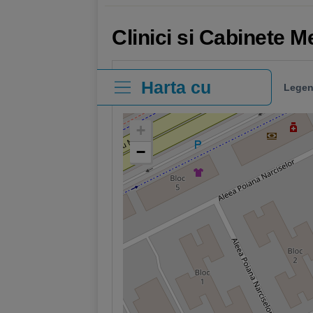
Clinici si Cabinete M
Harta cu
Legen
clinici
+
−