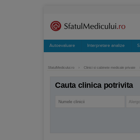
Autoevaluare
Interpretare analize
S
SfatulMedicului.ro
›
Clinici si cabinete medicale private
Cauta clinica potrivita
Alergo