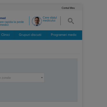
Contul Meu
Cere sfatul
medicului
re rapida la peste
medici
Clinici
Grupuri discutii
Programari medic
e zonele