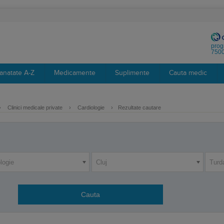
prog
7500
anatate A-Z
Medicamente
Suplimente
Cauta medic
›
Clinici medicale private
›
Cardiologie
›
Rezultate cautare
logie
Cluj
Turd