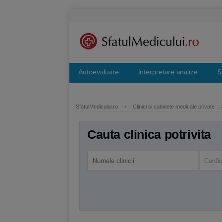
Autoevaluare
Interpretare analize
S
SfatulMedicului.ro
›
Clinici si cabinete medicale private
Cauta clinica potrivita
Cardio