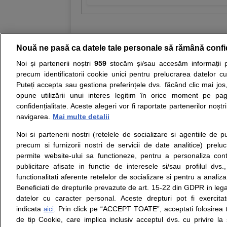
Nouă ne pasă ca datele tale personale să rămână confi
Noi și partenerii noștri
959
stocăm și/sau accesăm informații pe
Resurse:
Autoevaluare simptome
Interpre
precum identificatorii cookie unici pentru prelucrarea datelor c
Puteți accepta sau gestiona preferințele dvs. făcând clic mai jos,
Opiniile avizate ale medicilor, sfaturile si orice alt
opune utilizării unui interes legitim în orice moment pe pag
nici diagnosticul stabilit in urma investigatiilor si 
confidențialitate. Aceste alegeri vor fi raportate partenerilor noștr
ii punem la dispozitie pentru programare in sistem
navigarea.
Mai multe detalii
Noi si partenerii nostri (retelele de socializare si agentiile de p
Despre noi
Legal
precum si furnizorii nostri de servicii de date analitice) prel
Despre noi
Termeni si conditii
permite website-ului sa functioneze, pentru a personaliza conti
Contact
Politica de
publicitare afisate in functie de interesele si/sau profilul dvs
Intrebari frecvente
confidentialitate
functionalitati aferente retelelor de socializare si pentru a analiza
Consultanti
Politica de cookie
Beneficiati de drepturile prevazute de art. 15-22 din GDPR in leg
medicali
Modifica Setarile Cookie
datelor cu caracter personal. Aceste drepturi pot fi exercita
indicata
. Prin click pe “ACCEPT TOATE”, acceptati folosirea t
aici
de tip Cookie, care implica inclusiv acceptul dvs. cu privire l
© Copyright © 2005 - 2026