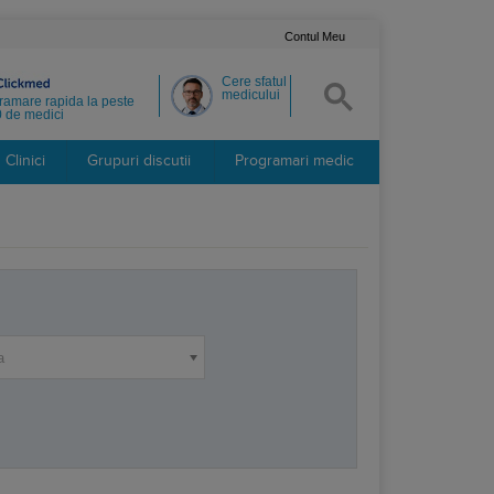
Contul Meu
Cere sfatul
medicului
ramare rapida la peste
 de medici
Clinici
Grupuri discutii
Programari medic
a