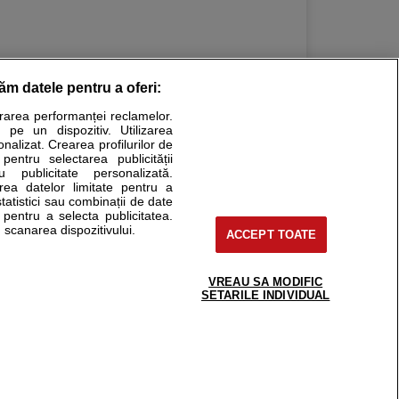
răm datele pentru a oferi:
urarea performanței reclamelor.
Stiri medicale
 pe un dispozitiv. Utilizarea
onalizat. Crearea profilurilor de
ucational. Ele nu pot substitui consultul medical direct si
 pentru selectarea publicității
u publicitate personalizată.
a consultati fie medicul Dvs., fie unul dintre medicii pe care
area datelor limitate pentru a
statistici sau combinații de date
e pentru a selecta publicitatea.
 scanarea dispozitivului.
ACCEPT TOATE
tru pacient
nici si cabinete
uta medic
VREAU SA MODIFIC
support@sfatulmedicului.ro
SETARILE INDIVIDUAL
reaba un medic
0374 109 268
deoConsult
ckmed - programari
dic