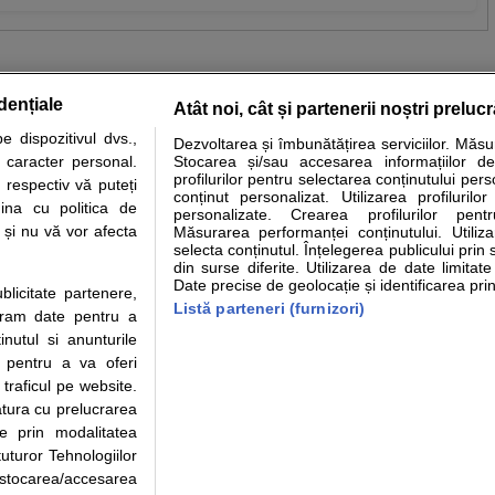
dențiale
Atât noi, cât și partenerii noștri preluc
 dispozitivul dvs.,
Dezvoltarea și îmbunătățirea serviciilor. Măs
tare analize
Specialitati medicale
Boli si afectiuni
Calculatoare
u caracter personal.
Stocarea și/sau accesarea informațiilor de
profilurilor pentru selectarea conținutului pers
 respectiv vă puteți
e informatii despre sanatate disponibile pe sfatulmedicului.ro au scop informativ si ed
conținut personalizat. Utilizarea profilurilor
ina cu politica de
personalizate. Crearea profilurilor pentr
analizelor medicale. Va sfatuim, ca pe langa informatia primita pe sfatulmedicului.ro s
i și nu vă vor afecta
Măsurarea performanței conținutului. Utiliz
ul de programari la medic Clickmed.
selecta conținutul. Înțelegerea publicului prin 
din surse diferite. Utilizarea de date limitat
Date precise de geolocație și identificarea prin
ublicitate partenere,
Drepturile consumatorului
Parteneri
Pen
Listă parteneri (furnizori)
ucram date pentru a
Protectia consumatorilor - ANPC
Inscriere clinica
Cli
nutul si anunturile
Solutionarea Alternativa a
Creaza cont medic
Ca
., pentru a va oferi
Litigiilor
Int
 traficul pe website.
Info consumator: 0800.080.999
Vi
atura cu prelucrarea
Parte din Grupul
Formulare europene - CNAS
Cli
te prin modalitatea
Ministerul Sanatatii - ANMDM
me
uturor Tehnologiilor
a stocarea/accesarea