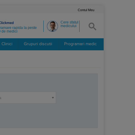
Contul Meu
Cere sfatul
medicului
ramare rapida la peste
 de medici
Clinici
Grupuri discutii
Programari medic
a