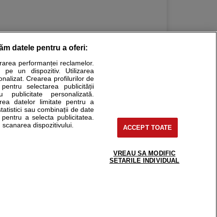
răm datele pentru a oferi:
urarea performanței reclamelor.
Stiri medicale
 pe un dispozitiv. Utilizarea
onalizat. Crearea profilurilor de
ucational. Ele nu pot substitui consultul medical direct si
 pentru selectarea publicității
u publicitate personalizată.
a consultati fie medicul Dvs., fie unul dintre medicii pe care
area datelor limitate pentru a
statistici sau combinații de date
e pentru a selecta publicitatea.
 scanarea dispozitivului.
ACCEPT TOATE
tru pacient
nici si cabinete
uta medic
VREAU SA MODIFIC
support@sfatulmedicului.ro
SETARILE INDIVIDUAL
reaba un medic
0374 109 268
deoConsult
ckmed - programari
dic