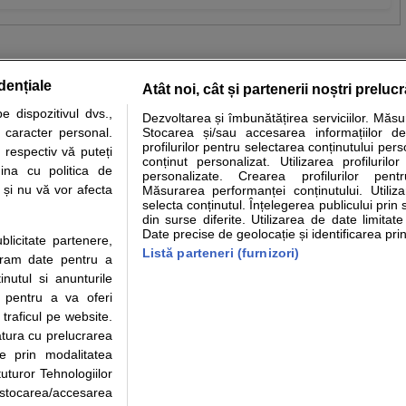
dențiale
Atât noi, cât și partenerii noștri preluc
 dispozitivul dvs.,
Dezvoltarea și îmbunătățirea serviciilor. Măs
tare analize
Specialitati medicale
Boli si afectiuni
Calculatoare
u caracter personal.
Stocarea și/sau accesarea informațiilor de
profilurilor pentru selectarea conținutului pers
 respectiv vă puteți
e informatii despre sanatate disponibile pe sfatulmedicului.ro au scop informativ si ed
conținut personalizat. Utilizarea profilurilor
ina cu politica de
personalizate. Crearea profilurilor pentr
analizelor medicale. Va sfatuim, ca pe langa informatia primita pe sfatulmedicului.ro s
i și nu vă vor afecta
Măsurarea performanței conținutului. Utiliz
ul de programari la medic Clickmed.
selecta conținutul. Înțelegerea publicului prin 
din surse diferite. Utilizarea de date limitat
Date precise de geolocație și identificarea prin
ublicitate partenere,
Drepturile consumatorului
Parteneri
Pen
Listă parteneri (furnizori)
ucram date pentru a
Protectia consumatorilor - ANPC
Inscriere clinica
Cli
nutul si anunturile
Solutionarea Alternativa a
Creaza cont medic
Ca
., pentru a va oferi
Litigiilor
Int
 traficul pe website.
Info consumator: 0800.080.999
Vi
atura cu prelucrarea
Parte din Grupul
Formulare europene - CNAS
Cli
te prin modalitatea
Ministerul Sanatatii - ANMDM
me
uturor Tehnologiilor
a stocarea/accesarea