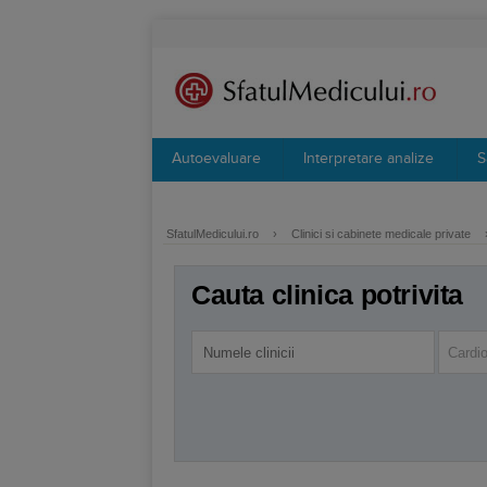
Autoevaluare
Interpretare analize
S
SfatulMedicului.ro
›
Clinici si cabinete medicale private
Cauta clinica potrivita
Cardio