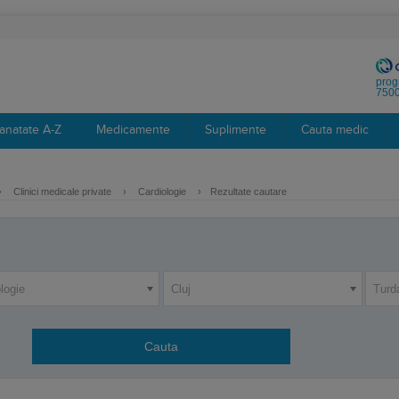
prog
7500
anatate A-Z
Medicamente
Suplimente
Cauta medic
›
Clinici medicale private
›
Cardiologie
›
Rezultate cautare
logie
Cluj
Turd