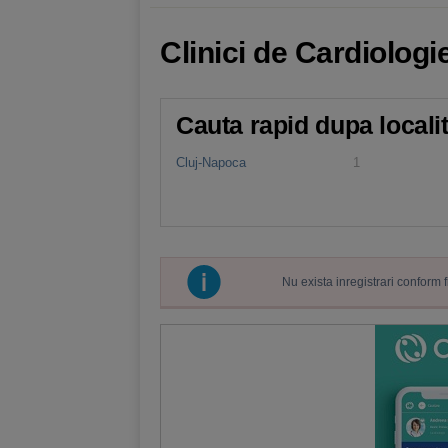
Clinici de Cardiologi
Cauta rapid dupa locali
Cluj-Napoca
1
Nu exista inregistrari conform 