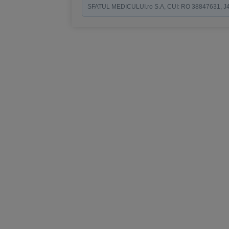
SFATUL MEDICULUI.ro S.A, CUI: RO 38847631, J40/19