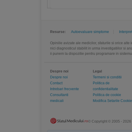
Resurse:
Autoevaluare simptome
Interpre
Opiniile avizate ale medicilor, sfaturile si orice alt
nici diagnosticul stabilit in urma investigatiilor si 
ii punem la dispozitie pentru programare in sistem
Despre noi
Legal
Despre noi
Termeni si conditii
Contact
Politica de
Intrebari frecvente
confidentialitate
Consultanti
Politica de cookie
medicali
Modifica Setarile Cookie
© Copyright © 2005 - 2026