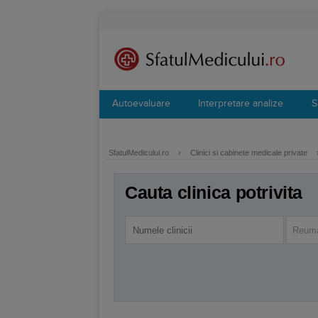
Autoevaluare
Interpretare analize
S
SfatulMedicului.ro
›
Clinici si cabinete medicale private
Cauta clinica potrivita
Reuma