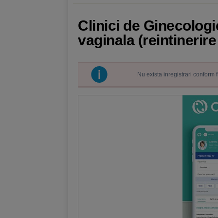
Clinici de Ginecologi
vaginala (reintinerire
Nu exista inregistrari conform 