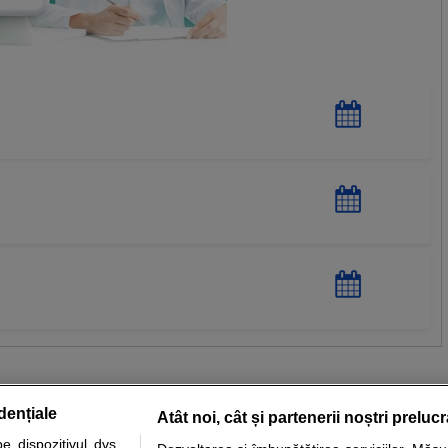
dențiale
Atât noi, cât și partenerii noștri preluc
 dispozitivul dvs.,