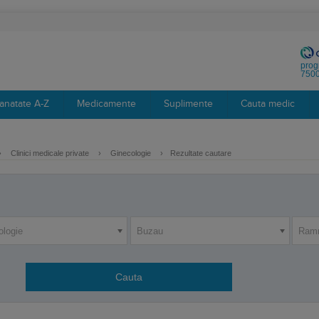
prog
7500
anatate A-Z
Medicamente
Suplimente
Cauta medic
›
Clinici medicale private
›
Ginecologie
›
Rezultate cautare
ologie
Buzau
Ramn