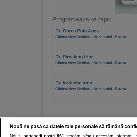
Programeaza-te rapid
Dr. Oprea Puiu Anca
Clinica New Medical - Orizontului - Buzau
Dr. Pircalabu Irina
Clinica New Medical - Orizontului - Buzau
Dr. Iordache Irina
Clinica New Medical - Orizontului - Buzau
Nouă ne pasă ca datele tale personale să rămână confi
Noi și partenerii noștri
961
stocăm și/sau accesăm informații pe