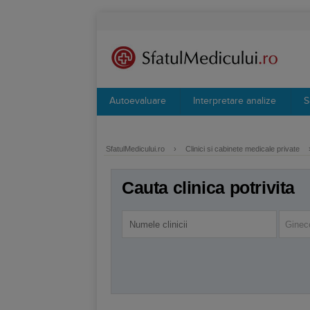
Autoevaluare
Interpretare analize
S
SfatulMedicului.ro
›
Clinici si cabinete medicale private
Cauta clinica potrivita
Ginec