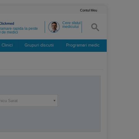
Contul Meu
Cere sfatul
medicului
ramare rapida la peste
 de medici
Clinici
Grupuri discutii
Programari medic
icu Sarat