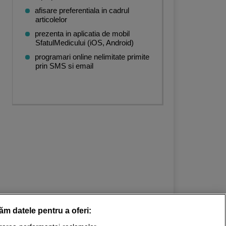
afisare preferentiala in cadrul
articolelor
prezenta in aplicatia de mobil
SfatulMedicului (iOS, Android)
programari online nelimitate primite
prin SMS si email
răm datele pentru a oferi: