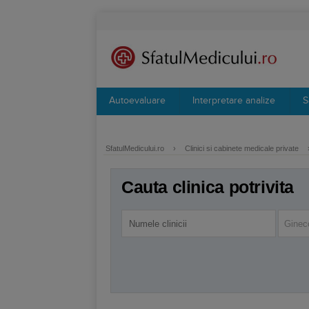
Autoevaluare
Interpretare analize
S
SfatulMedicului.ro
›
Clinici si cabinete medicale private
Cauta clinica potrivita
Ginec