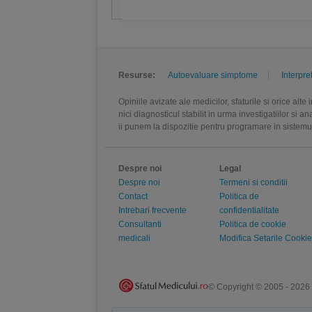
Resurse:
Autoevaluare simptome
Interpre
Opiniile avizate ale medicilor, sfaturile si orice alt
nici diagnosticul stabilit in urma investigatiilor si 
ii punem la dispozitie pentru programare in sistem
Despre noi
Legal
Despre noi
Termeni si conditii
Contact
Politica de
Intrebari frecvente
confidentialitate
Consultanti
Politica de cookie
medicali
Modifica Setarile Cookie
© Copyright © 2005 - 2026