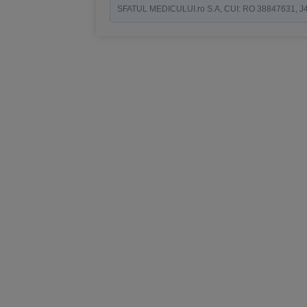
SFATUL MEDICULUI.ro S.A, CUI: RO 38847631, J40/19