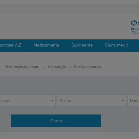
prog
7500
anatate A-Z
Medicamente
Suplimente
Cauta medic
›
Clinici medicale private
›
Ginecologie
›
Rezultate cautare
ologie
Buzau
Ramn