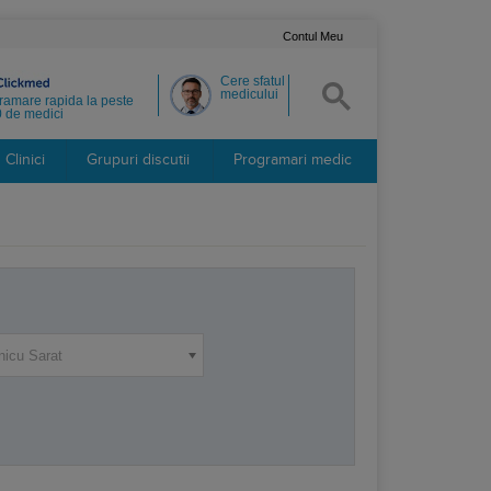
Contul Meu
Cere sfatul
medicului
ramare rapida la peste
 de medici
Clinici
Grupuri discutii
Programari medic
icu Sarat