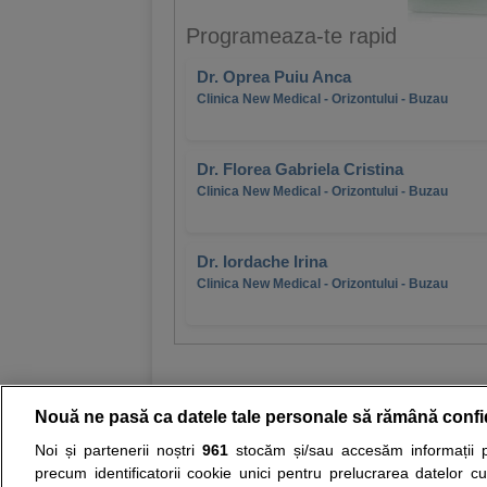
Programeaza-te rapid
Dr. Oprea Puiu Anca
Clinica New Medical - Orizontului - Buzau
Dr. Florea Gabriela Cristina
Clinica New Medical - Orizontului - Buzau
Dr. Iordache Irina
Clinica New Medical - Orizontului - Buzau
Nouă ne pasă ca datele tale personale să rămână confi
Noi și partenerii noștri
961
stocăm și/sau accesăm informații pe
Resurse:
Autoevaluare simptome
Interpre
precum identificatorii cookie unici pentru prelucrarea datelor c