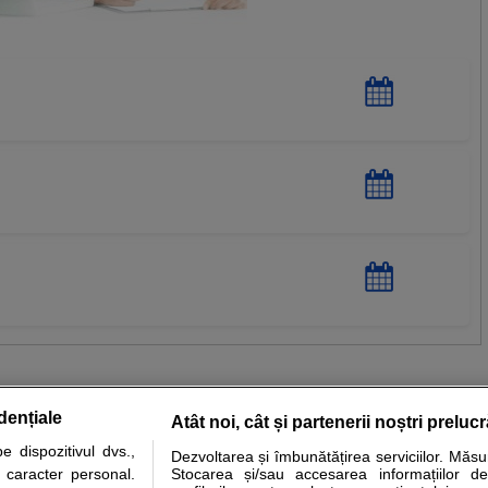
dențiale
Atât noi, cât și partenerii noștri preluc
 dispozitivul dvs.,
Dezvoltarea și îmbunătățirea serviciilor. Măs
tare analize
Specialitati medicale
Boli si afectiuni
Calculatoare
u caracter personal.
Stocarea și/sau accesarea informațiilor de