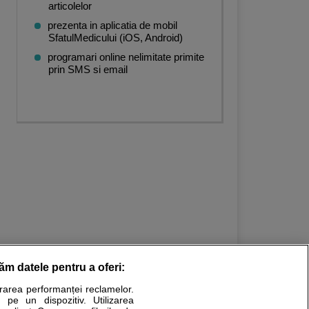
articolelor
prezenta in aplicatia de mobil
SfatulMedicului (iOS, Android)
programari online nelimitate primite
prin SMS si email
răm datele pentru a oferi:
urarea performanței reclamelor.
Stiri medicale
 pe un dispozitiv. Utilizarea