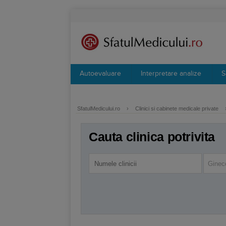
Autoevaluare
Interpretare analize
S
SfatulMedicului.ro
›
Clinici si cabinete medicale private
Cauta clinica potrivita
Ginec