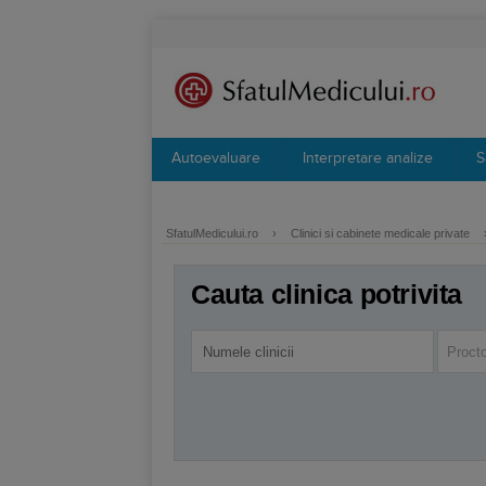
Autoevaluare
Interpretare analize
S
SfatulMedicului.ro
›
Clinici si cabinete medicale private
Cauta clinica potrivita
Procto