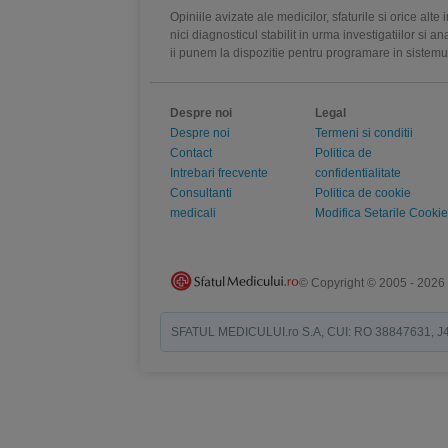
Opiniile avizate ale medicilor, sfaturile si orice alt
nici diagnosticul stabilit in urma investigatiilor si 
ii punem la dispozitie pentru programare in sistem
Despre noi
Legal
Despre noi
Termeni si conditii
Contact
Politica de
Intrebari frecvente
confidentialitate
Consultanti
Politica de cookie
medicali
Modifica Setarile Cookie
© Copyright © 2005 - 2026
SFATUL MEDICULUI.ro S.A, CUI: RO 38847631, J40/19