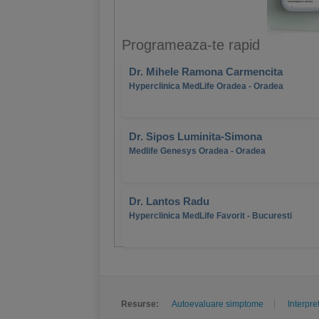
Programeaza-te rapid
Dr. Mihele Ramona Carmencita
Hyperclinica MedLife Oradea - Oradea
Dr. Sipos Luminita-Simona
Medlife Genesys Oradea - Oradea
Dr. Lantos Radu
Hyperclinica MedLife Favorit - Bucuresti
Resurse:
Autoevaluare simptome
Interpre