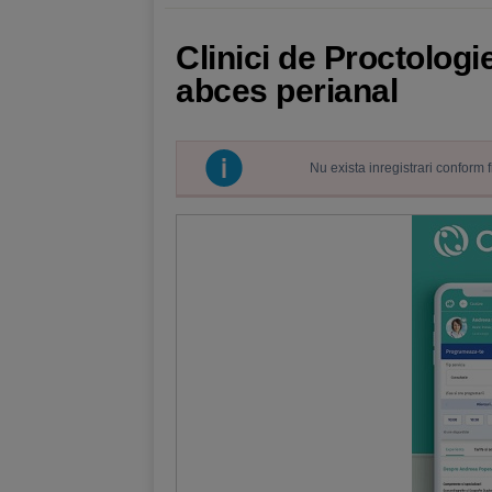
Clinici de Proctologi
abces perianal
Nu exista inregistrari conform 