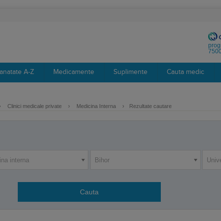
prog
7500
anatate A-Z
Medicamente
Suplimente
Cauta medic
›
Clinici medicale private
›
Medicina Interna
›
Rezultate cautare
na interna
Bihor
Unive