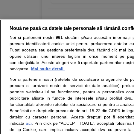
Nouă ne pasă ca datele tale personale să rămână confi
Noi și partenerii noștri
961
stocăm și/sau accesăm informații pe
Resurse:
Autoevaluare simptome
Interpre
precum identificatorii cookie unici pentru prelucrarea datelor c
Puteți accepta sau gestiona preferințele dvs. făcând clic mai jos,
Opiniile avizate ale medicilor, sfaturile si orice alt
opune utilizării unui interes legitim în orice moment pe pag
nici diagnosticul stabilit in urma investigatiilor si 
confidențialitate. Aceste alegeri vor fi raportate partenerilor noștr
ii punem la dispozitie pentru programare in sistem
navigarea.
Mai multe detalii
Noi si partenerii nostri (retelele de socializare si agentiile de p
Despre noi
Legal
precum si furnizorii nostri de servicii de date analitice) prel
Despre noi
Termeni si conditii
permite website-ului sa functioneze, pentru a personaliza conti
Contact
Politica de
publicitare afisate in functie de interesele si/sau profilul dvs
Intrebari frecvente
confidentialitate
functionalitati aferente retelelor de socializare si pentru a analiza
Consultanti
Politica de cookie
Beneficiati de drepturile prevazute de art. 15-22 din GDPR in leg
medicali
Modifica Setarile Cookie
datelor cu caracter personal. Aceste drepturi pot fi exercita
indicata
. Prin click pe “ACCEPT TOATE”, acceptati folosirea t
aici
de tip Cookie, care implica inclusiv acceptul dvs. cu privire l
© Copyright © 2005 - 2026