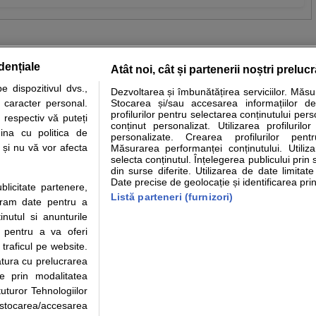
dențiale
Atât noi, cât și partenerii noștri preluc
 dispozitivul dvs.,
Dezvoltarea și îmbunătățirea serviciilor. Măs
tare analize
Specialitati medicale
Boli si afectiuni
Calculatoare
u caracter personal.
Stocarea și/sau accesarea informațiilor de
profilurilor pentru selectarea conținutului pers
 respectiv vă puteți
e informatii despre sanatate disponibile pe sfatulmedicului.ro au scop informativ si ed
conținut personalizat. Utilizarea profilurilor
ina cu politica de
personalizate. Crearea profilurilor pentr
analizelor medicale. Va sfatuim, ca pe langa informatia primita pe sfatulmedicului.ro s
i și nu vă vor afecta
Măsurarea performanței conținutului. Utiliz
ul de programari la medic Clickmed.
selecta conținutul. Înțelegerea publicului prin 
din surse diferite. Utilizarea de date limitat
Date precise de geolocație și identificarea prin
ublicitate partenere,
Drepturile consumatorului
Parteneri
Pen
Listă parteneri (furnizori)
ucram date pentru a
Protectia consumatorilor - ANPC
Inscriere clinica
Cli
nutul si anunturile
Solutionarea Alternativa a
Creaza cont medic
Ca
., pentru a va oferi
Litigiilor
Int
 traficul pe website.
Info consumator: 0800.080.999
Vi
atura cu prelucrarea
Parte din Grupul
Formulare europene - CNAS
Cli
te prin modalitatea
Ministerul Sanatatii - ANMDM
me
uturor Tehnologiilor
a stocarea/accesarea