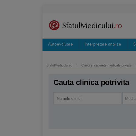
Autoevaluare
Interpretare analize
S
SfatulMedicului.ro
›
Clinici si cabinete medicale private
Cauta clinica potrivita
Medici