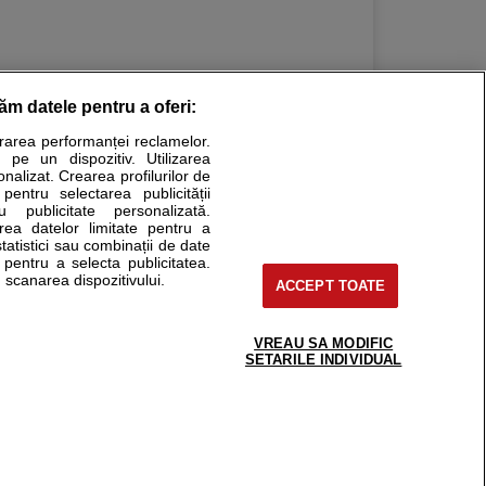
răm datele pentru a oferi:
urarea performanței reclamelor.
Stiri medicale
 pe un dispozitiv. Utilizarea
onalizat. Crearea profilurilor de
ucational. Ele nu pot substitui consultul medical direct si
 pentru selectarea publicității
u publicitate personalizată.
a consultati fie medicul Dvs., fie unul dintre medicii pe care
area datelor limitate pentru a
statistici sau combinații de date
e pentru a selecta publicitatea.
 scanarea dispozitivului.
ACCEPT TOATE
tru pacient
nici si cabinete
uta medic
VREAU SA MODIFIC
support@sfatulmedicului.ro
SETARILE INDIVIDUAL
reaba un medic
0374 109 268
deoConsult
ckmed - programari
dic