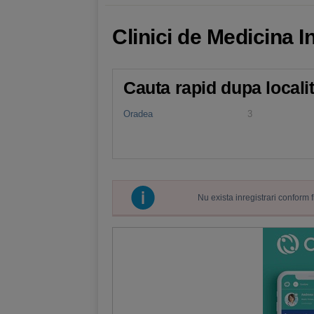
Clinici de Medicina I
Cauta rapid dupa locali
Oradea
3
Nu exista inregistrari conform 