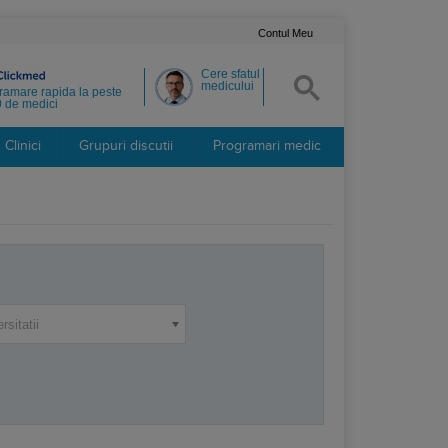
Contul Meu
Cere sfatul
medicului
ramare rapida la peste
 de medici
Clinici
Grupuri discutii
Programari medic
rsitatii