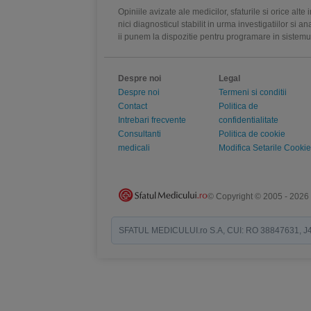
Opiniile avizate ale medicilor, sfaturile si orice alt
nici diagnosticul stabilit in urma investigatiilor si 
ii punem la dispozitie pentru programare in sistem
Despre noi
Legal
Despre noi
Termeni si conditii
Contact
Politica de
Intrebari frecvente
confidentialitate
Consultanti
Politica de cookie
medicali
Modifica Setarile Cookie
© Copyright © 2005 - 2026
SFATUL MEDICULUI.ro S.A, CUI: RO 38847631, J40/19