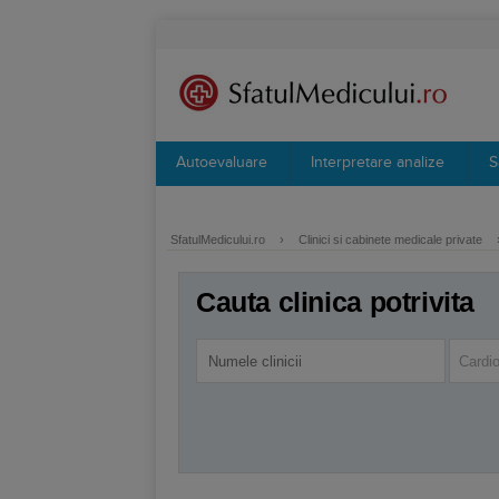
Autoevaluare
Interpretare analize
S
SfatulMedicului.ro
›
Clinici si cabinete medicale private
Cauta clinica potrivita
Cardio