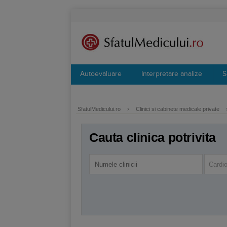
Autoevaluare
Interpretare analize
S
SfatulMedicului.ro
›
Clinici si cabinete medicale private
Cauta clinica potrivita
Cardio