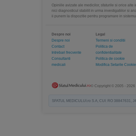
Opiniile avizate ale medicilor, sfaturile si orice alt
nici diagnosticul stabilit in urma investigatiilor si 
ii punem la dispozitie pentru programare in sistem
Despre noi
Legal
Despre noi
Termeni si conditii
Contact
Politica de
Intrebari frecvente
confidentialitate
Consultanti
Politica de cookie
medicali
Modifica Setarile Cookie
© Copyright © 2005 - 2026
SFATUL MEDICULUI.ro S.A, CUI: RO 38847631, J40/19