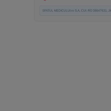
SFATUL MEDICULUI.ro S.A, CUI: RO 38847631, J40/19