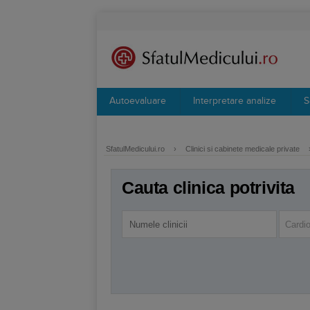
Autoevaluare
Interpretare analize
S
SfatulMedicului.ro
›
Clinici si cabinete medicale private
Cauta clinica potrivita
Cardio