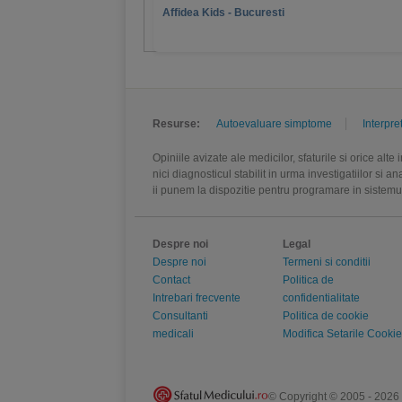
Affidea Kids - Bucuresti
Resurse:
Autoevaluare simptome
Interpre
Opiniile avizate ale medicilor, sfaturile si orice alt
nici diagnosticul stabilit in urma investigatiilor si 
ii punem la dispozitie pentru programare in sistem
Despre noi
Legal
Despre noi
Termeni si conditii
Contact
Politica de
Intrebari frecvente
confidentialitate
Consultanti
Politica de cookie
medicali
Modifica Setarile Cookie
© Copyright © 2005 - 2026