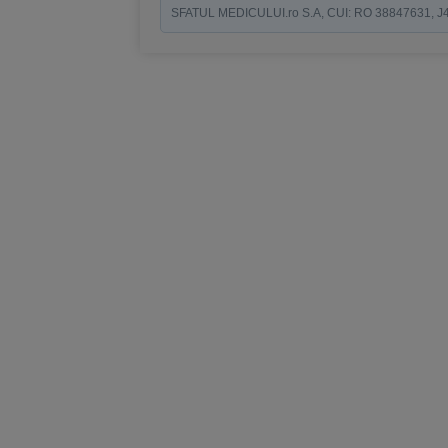
SFATUL MEDICULUI.ro S.A, CUI: RO 38847631, J40/19