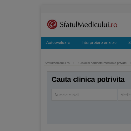
Autoevaluare
Interpretare analize
S
SfatulMedicului.ro
›
Clinici si cabinete medicale private
Cauta clinica potrivita
Medici