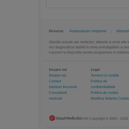
Resurse:
Autoevaluare simptome
Interpre
Opiniile avizate ale medicilor, sfaturile si orice alt
nici diagnosticul stabilit in urma investigatiilor si 
ii punem la dispozitie pentru programare in sistem
Despre noi
Legal
Despre noi
Termeni si conditii
Contact
Politica de
Intrebari frecvente
confidentialitate
Consultanti
Politica de cookie
medicali
Modifica Setarile Cookie
© Copyright © 2005 - 2026