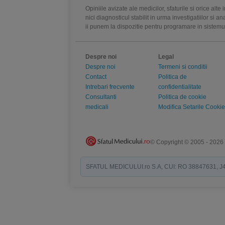
Opiniile avizate ale medicilor, sfaturile si orice alt
nici diagnosticul stabilit in urma investigatiilor si 
ii punem la dispozitie pentru programare in sistem
Despre noi
Legal
Despre noi
Termeni si conditii
Contact
Politica de
Intrebari frecvente
confidentialitate
Consultanti
Politica de cookie
medicali
Modifica Setarile Cookie
© Copyright © 2005 - 2026
SFATUL MEDICULUI.ro S.A, CUI: RO 38847631, J40/19