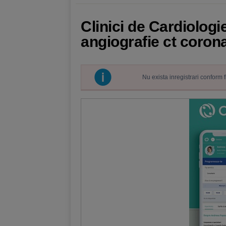
Clinici de Cardiologi
angiografie ct corona
Nu exista inregistrari conform 