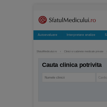
Autoevaluare
Interpretare analize
S
SfatulMedicului.ro
›
Clinici si cabinete medicale private
Cauta clinica potrivita
Cardio