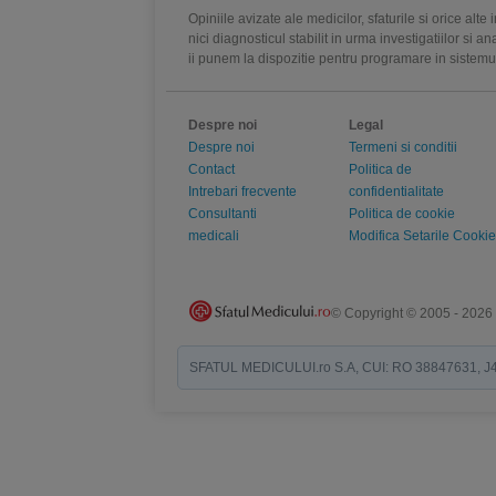
Opiniile avizate ale medicilor, sfaturile si orice alt
nici diagnosticul stabilit in urma investigatiilor si 
ii punem la dispozitie pentru programare in sistem
Despre noi
Legal
Despre noi
Termeni si conditii
Contact
Politica de
Intrebari frecvente
confidentialitate
Consultanti
Politica de cookie
medicali
Modifica Setarile Cookie
© Copyright © 2005 - 2026
SFATUL MEDICULUI.ro S.A, CUI: RO 38847631, J40/19