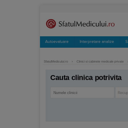
Autoevaluare
Interpretare analize
S
SfatulMedicului.ro
›
Clinici si cabinete medicale private
Cauta clinica potrivita
Recup