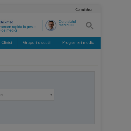
Contul Meu
Cere sfatul
medicului
ramare rapida la peste
 de medici
Clinici
Grupuri discutii
Programari medic
us