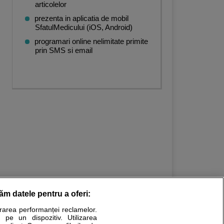
articolelor
prezenta in aplicatia de mobil
SfatulMedicului (iOS, Android)
programari online nelimitate primite
prin SMS si email
răm datele pentru a oferi:
urarea performanței reclamelor.
Stiri medicale
 pe un dispozitiv. Utilizarea