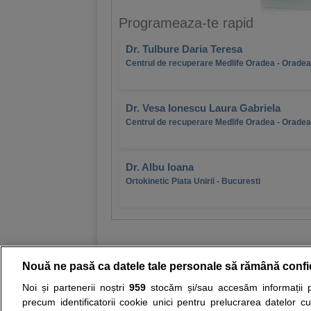
Programeaza-te rapid
Dr. Tulbure Daria Teresa
Centrul de recuperare Medlife Oradea - Oradea
Dr. Vesa Ionescu Laura Gabriela
Centrul de recuperare Medlife Oradea - Oradea
Dr. Albu Ioana
Ortokinetic Piata Unirii - Bucuresti
Nouă ne pasă ca datele tale personale să rămână confi
Noi și partenerii noștri
959
stocăm și/sau accesăm informații pe
Resurse:
Autoevaluare simptome
Interpre
precum identificatorii cookie unici pentru prelucrarea datelor c