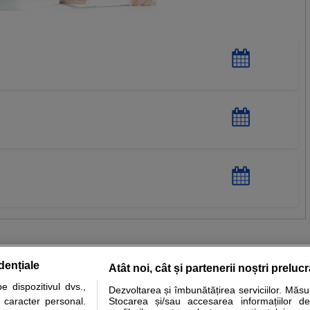
dențiale
Atât noi, cât și partenerii noștri preluc
 dispozitivul dvs.,
Dezvoltarea și îmbunătățirea serviciilor. Măs
tare analize
Specialitati medicale
Boli si afectiuni
Calculatoare
u caracter personal.
Stocarea și/sau accesarea informațiilor de