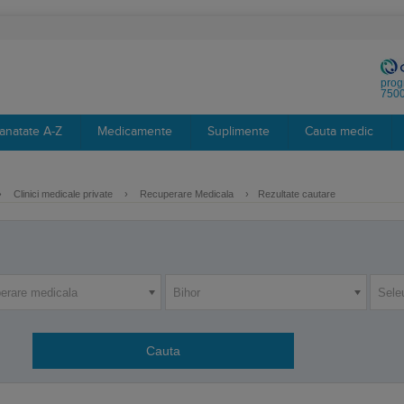
prog
7500
anatate A-Z
Medicamente
Suplimente
Cauta medic
›
Clinici medicale private
›
Recuperare Medicala
›
Rezultate cautare
erare medicala
Bihor
Sele