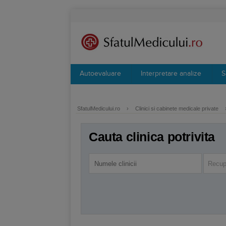
Autoevaluare
Interpretare analize
S
SfatulMedicului.ro
›
Clinici si cabinete medicale private
Cauta clinica potrivita
Recup