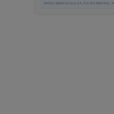
SFATUL MEDICULUI.ro S.A, CUI: RO 38847631, J40/19