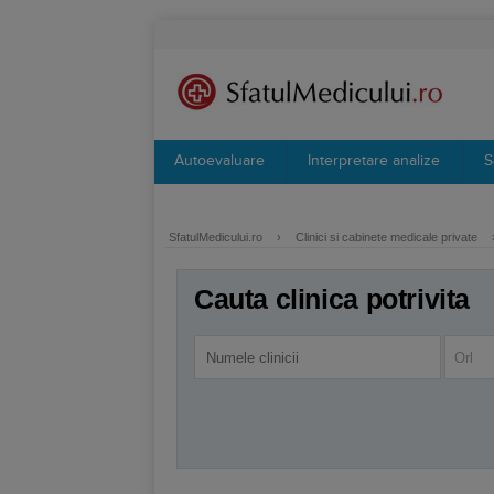
Autoevaluare
Interpretare analize
S
SfatulMedicului.ro
›
Clinici si cabinete medicale private
Cauta clinica potrivita
Orl