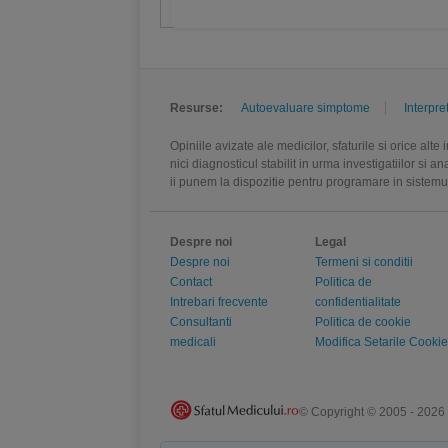
Resurse:
Autoevaluare simptome
Interpre
Opiniile avizate ale medicilor, sfaturile si orice alt
nici diagnosticul stabilit in urma investigatiilor si 
ii punem la dispozitie pentru programare in sistem
Despre noi
Legal
Despre noi
Termeni si conditii
Contact
Politica de
Intrebari frecvente
confidentialitate
Consultanti
Politica de cookie
medicali
Modifica Setarile Cookie
© Copyright © 2005 - 2026