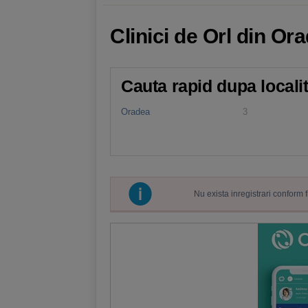
Clinici de Orl din Or
Cauta rapid dupa locali
Oradea
3
Nu exista inregistrari conform 