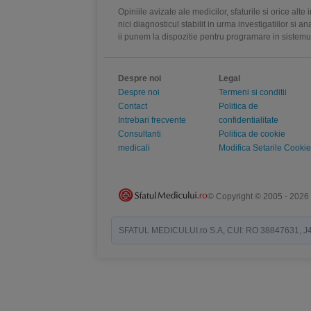
Opiniile avizate ale medicilor, sfaturile si orice alt
nici diagnosticul stabilit in urma investigatiilor si 
ii punem la dispozitie pentru programare in sistem
Despre noi
Legal
Despre noi
Termeni si conditii
Contact
Politica de
Intrebari frecvente
confidentialitate
Consultanti
Politica de cookie
medicali
Modifica Setarile Cookie
© Copyright © 2005 - 2026
SFATUL MEDICULUI.ro S.A, CUI: RO 38847631, J40/19