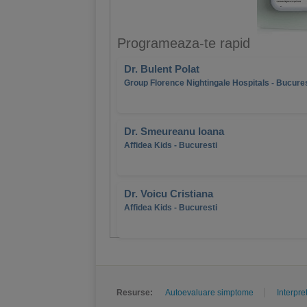
Programeaza-te rapid
Dr. Bulent Polat
Group Florence Nightingale Hospitals - Bucures
Dr. Smeureanu Ioana
Affidea Kids - Bucuresti
Dr. Voicu Cristiana
Affidea Kids - Bucuresti
Resurse:
Autoevaluare simptome
Interpre