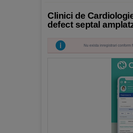
Clinici de Cardiolog
defect septal amplat
Nu exista inregistrari conform 