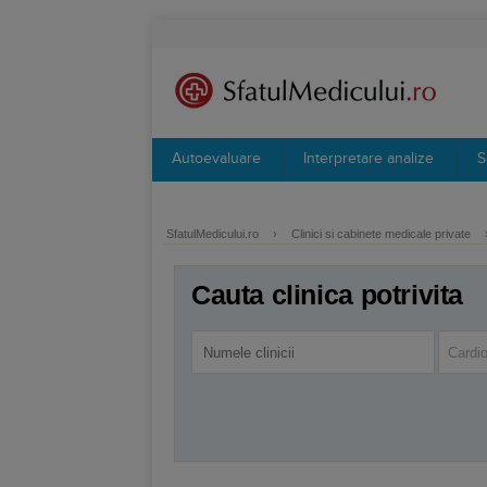
Autoevaluare
Interpretare analize
S
SfatulMedicului.ro
›
Clinici si cabinete medicale private
Cauta clinica potrivita
Cardio