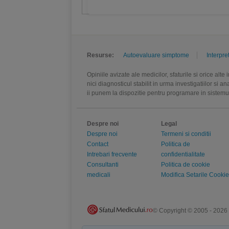
Resurse:
Autoevaluare simptome
Interpre
Opiniile avizate ale medicilor, sfaturile si orice alt
nici diagnosticul stabilit in urma investigatiilor si 
ii punem la dispozitie pentru programare in sistem
Despre noi
Legal
Despre noi
Termeni si conditii
Contact
Politica de
Intrebari frecvente
confidentialitate
Consultanti
Politica de cookie
medicali
Modifica Setarile Cookie
© Copyright © 2005 - 2026