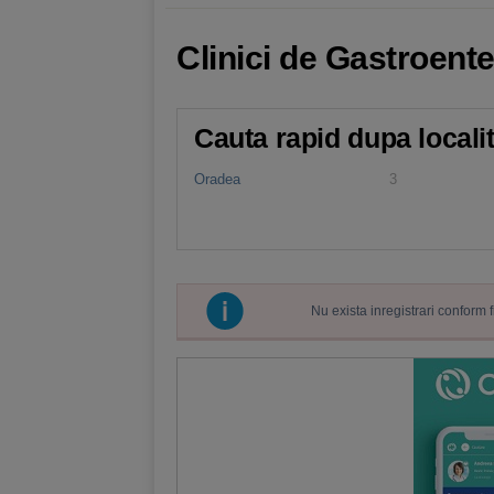
Clinici de Gastroent
Cauta rapid dupa locali
Oradea
3
Nu exista inregistrari conform 