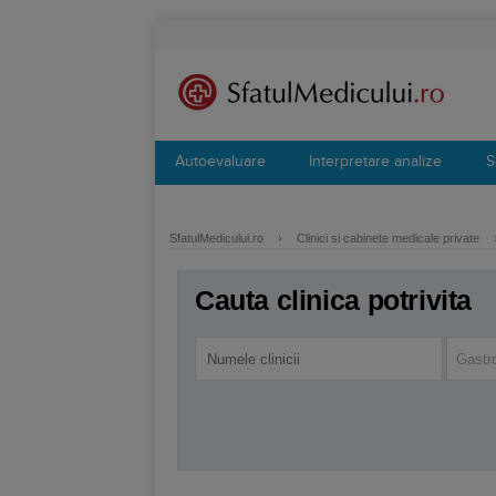
Autoevaluare
Interpretare analize
S
SfatulMedicului.ro
›
Clinici si cabinete medicale private
Cauta clinica potrivita
Gastr