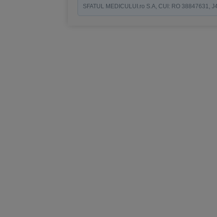
SFATUL MEDICULUI.ro S.A, CUI: RO 38847631, J40/19