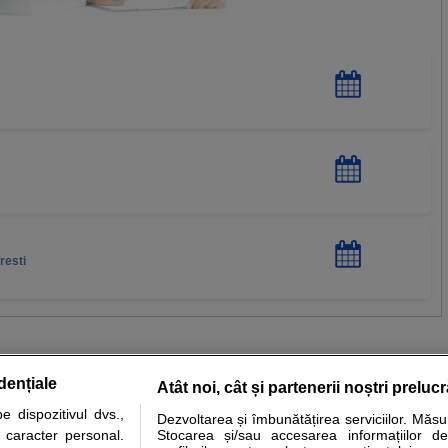
resti
dențiale
Atât noi, cât și partenerii noștri preluc
 dispozitivul dvs.,
Dezvoltarea și îmbunătățirea serviciilor. Măs
tare analize
Specialitati medicale
Boli si afectiuni
Calculatoare
u caracter personal.
Stocarea și/sau accesarea informațiilor de