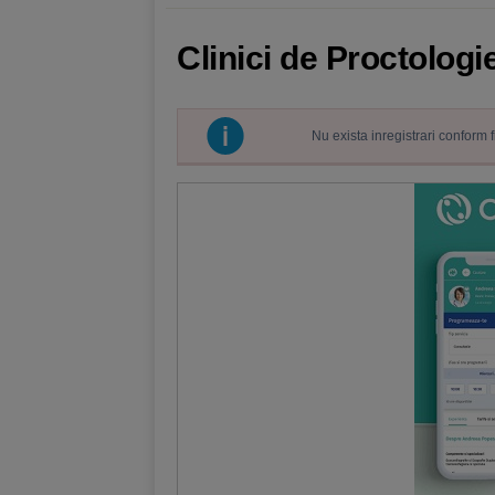
Clinici de Proctologi
Nu exista inregistrari conform 