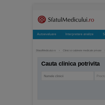
Autoevaluare
Interpretare analize
S
SfatulMedicului.ro
›
Clinici si cabinete medicale private
Cauta clinica potrivita
Procto