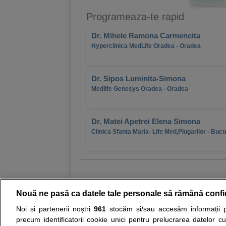
Programeaza-te rapid
Dr. Mihele Ramona Carmencita
Hyperclinica MedLife Oradea - Oradea
Dr. Sipos Luminita-Simona
Medlife Genesys Oradea - Oradea
Dr. Matei Apetrei Elena Simona
Clinica Sfanta Maria- Life Med,Plugarilor - Bucu
Nouă ne pasă ca datele tale personale să rămână confi
Noi și partenerii noștri
961
stocăm și/sau accesăm informații pe
Resurse:
Autoevaluare simptome
Interpre
precum identificatorii cookie unici pentru prelucrarea datelor c