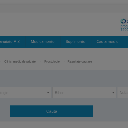
prog
7500
anatate A-Z
Medicamente
Suplimente
Cauta medic
›
Clinici medicale private
›
Proctologie
›
Rezultate cautare
logie
Bihor
Nufa