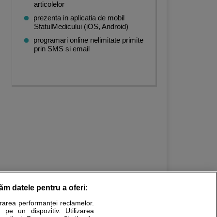
articolelor
prezenta in aplicatia de mobil
SfatulMedicului (iOS, Android)
programari online nelimitate primite
prin SMS si email
răm datele pentru a oferi:
urarea performanței reclamelor.
Stiri medicale
 pe un dispozitiv. Utilizarea