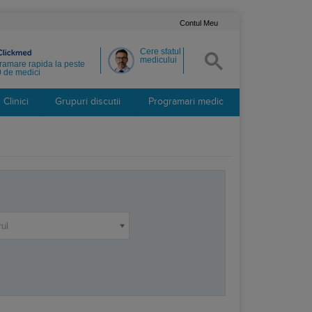
Contul Meu
Cere sfatul
medicului
ramare rapida la peste
 de medici
Clinici
Grupuri discutii
Programari medic
rul