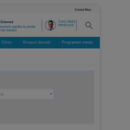
Contul Meu
Cere sfatul
medicului
ramare rapida la peste
 de medici
Clinici
Grupuri discutii
Programari medic
rul