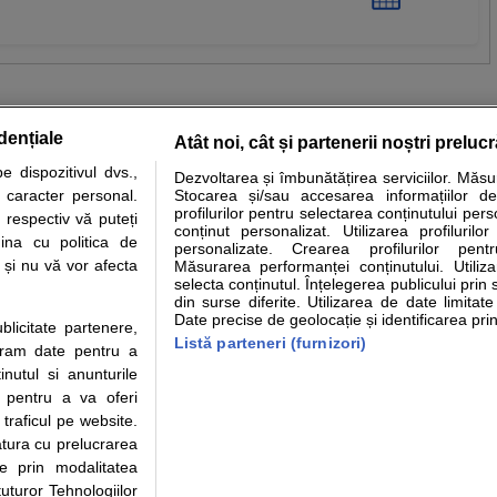
dențiale
Atât noi, cât și partenerii noștri preluc
 dispozitivul dvs.,
Dezvoltarea și îmbunătățirea serviciilor. Măs
tare analize
Specialitati medicale
Boli si afectiuni
Calculatoare
u caracter personal.
Stocarea și/sau accesarea informațiilor de
profilurilor pentru selectarea conținutului pers
 respectiv vă puteți
e informatii despre sanatate disponibile pe sfatulmedicului.ro au scop informativ si ed
conținut personalizat. Utilizarea profilurilor
ina cu politica de
personalizate. Crearea profilurilor pentr
analizelor medicale. Va sfatuim, ca pe langa informatia primita pe sfatulmedicului.ro s
i și nu vă vor afecta
Măsurarea performanței conținutului. Utiliz
ul de programari la medic Clickmed.
selecta conținutul. Înțelegerea publicului prin 
din surse diferite. Utilizarea de date limitat
Date precise de geolocație și identificarea prin
ublicitate partenere,
Drepturile consumatorului
Parteneri
Pen
Listă parteneri (furnizori)
ucram date pentru a
Protectia consumatorilor - ANPC
Inscriere clinica
Cli
nutul si anunturile
Solutionarea Alternativa a
Creaza cont medic
Ca
., pentru a va oferi
Litigiilor
Int
 traficul pe website.
Info consumator: 0800.080.999
Vi
atura cu prelucrarea
Parte din Grupul
Formulare europene - CNAS
Cli
te prin modalitatea
Ministerul Sanatatii - ANMDM
me
uturor Tehnologiilor