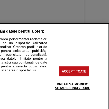
răm datele pentru a oferi:
urarea performanței reclamelor.
Stiri medicale
 pe un dispozitiv. Utilizarea
onalizat. Crearea profilurilor de
ucational. Ele nu pot substitui consultul medical direct si
 pentru selectarea publicității
u publicitate personalizată.
a consultati fie medicul Dvs., fie unul dintre medicii pe care
area datelor limitate pentru a
statistici sau combinații de date
e pentru a selecta publicitatea.
 scanarea dispozitivului.
ACCEPT TOATE
tru pacient
nici si cabinete
uta medic
VREAU SA MODIFIC
support@sfatulmedicului.ro
SETARILE INDIVIDUAL
reaba un medic
0374 109 268
deoConsult
ckmed - programari
dic