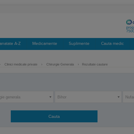
prog
7500
anatate A-Z
Medicamente
Suplimente
Cauta medic
›
Clinici medicale private
›
Chirurgie Generala
›
Rezultate cautare
gie generala
Bihor
Nufa