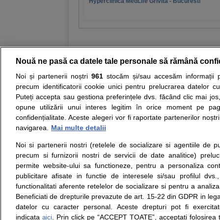
Hyperclinica MedLife Grivita - Bucuresti
Nouă ne pasă ca datele tale personale să rămână confi
Noi și partenerii noștri
961
stocăm și/sau accesăm informații pe
Resurse:
Autoevaluare simptome
Interpre
precum identificatorii cookie unici pentru prelucrarea datelor c
Puteți accepta sau gestiona preferințele dvs. făcând clic mai jos,
Opiniile avizate ale medicilor, sfaturile si orice alt
opune utilizării unui interes legitim în orice moment pe pag
nici diagnosticul stabilit in urma investigatiilor si 
confidențialitate. Aceste alegeri vor fi raportate partenerilor noștr
ii punem la dispozitie pentru programare in sistem
navigarea.
Mai multe detalii
Noi si partenerii nostri (retelele de socializare si agentiile de p
Despre noi
Legal
precum si furnizorii nostri de servicii de date analitice) prel
Despre noi
Termeni si conditii
permite website-ului sa functioneze, pentru a personaliza conti
Contact
Politica de
publicitare afisate in functie de interesele si/sau profilul dvs
Intrebari frecvente
confidentialitate
functionalitati aferente retelelor de socializare si pentru a analiza
Consultanti
Politica de cookie
Beneficiati de drepturile prevazute de art. 15-22 din GDPR in leg
medicali
Modifica Setarile Cookie
datelor cu caracter personal. Aceste drepturi pot fi exercita
indicata
. Prin click pe “ACCEPT TOATE”, acceptati folosirea t
aici