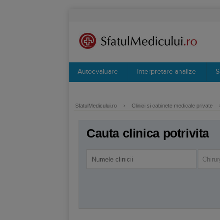
Autoevaluare
Interpretare analize
S
SfatulMedicului.ro
›
Clinici si cabinete medicale private
Cauta clinica potrivita
Chirur