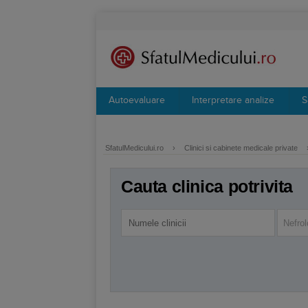
Autoevaluare
Interpretare analize
S
SfatulMedicului.ro
›
Clinici si cabinete medicale private
Cauta clinica potrivita
Nefrol