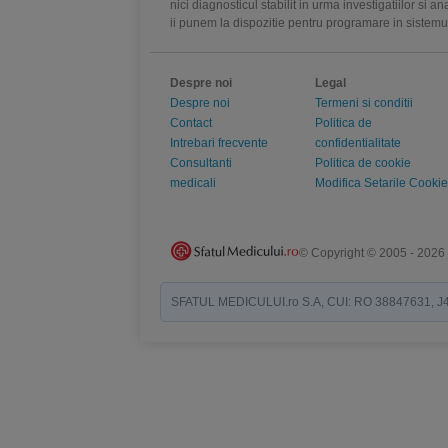
nici diagnosticul stabilit in urma investigatiilor si 
ii punem la dispozitie pentru programare in sistem
Despre noi
Legal
Despre noi
Termeni si conditii
Contact
Politica de
Intrebari frecvente
confidentialitate
Consultanti
Politica de cookie
medicali
Modifica Setarile Cookie
© Copyright © 2005 - 2026
SFATUL MEDICULUI.ro S.A, CUI: RO 38847631, J40/19