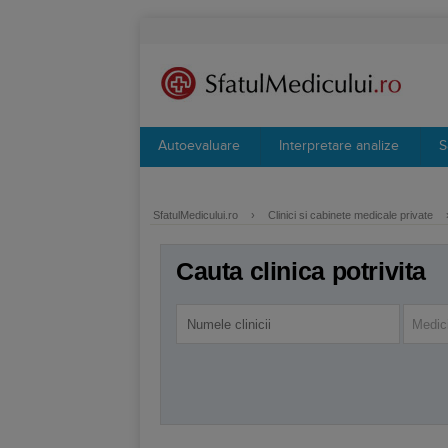
Autoevaluare
Interpretare analize
S
SfatulMedicului.ro
›
Clinici si cabinete medicale private
Cauta clinica potrivita
Medici