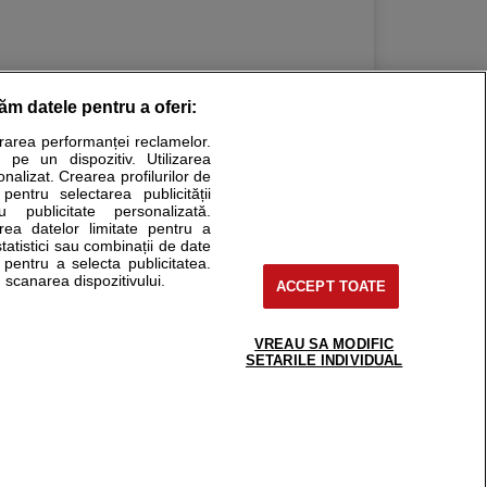
răm datele pentru a oferi:
urarea performanței reclamelor.
Stiri medicale
 pe un dispozitiv. Utilizarea
onalizat. Crearea profilurilor de
ucational. Ele nu pot substitui consultul medical direct si
 pentru selectarea publicității
u publicitate personalizată.
a consultati fie medicul Dvs., fie unul dintre medicii pe care
area datelor limitate pentru a
statistici sau combinații de date
e pentru a selecta publicitatea.
 scanarea dispozitivului.
ACCEPT TOATE
tru pacient
nici si cabinete
uta medic
VREAU SA MODIFIC
support@sfatulmedicului.ro
SETARILE INDIVIDUAL
reaba un medic
0374 109 268
deoConsult
ckmed - programari
dic