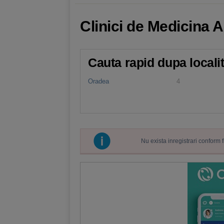
Clinici de Medicina A
Cauta rapid dupa locali
Oradea
4
Nu exista inregistrari conform 