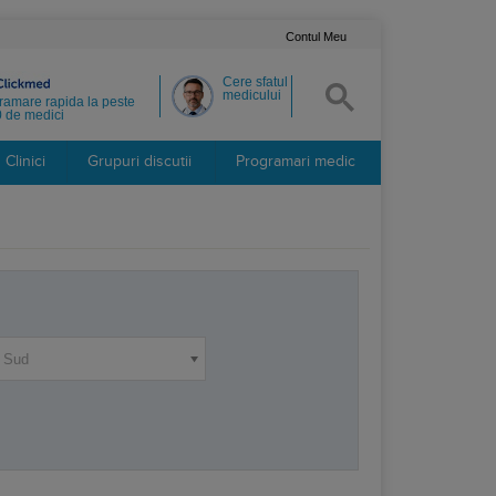
Contul Meu
Cere sfatul
medicului
ramare rapida la peste
 de medici
Clinici
Grupuri discutii
Programari medic
a Sud