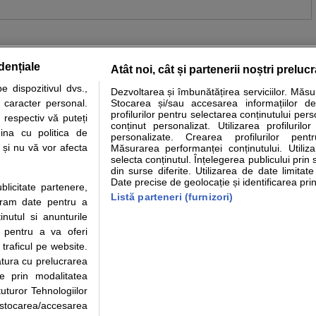
dențiale
Atât noi, cât și partenerii noștri preluc
 dispozitivul dvs.,
Dezvoltarea și îmbunătățirea serviciilor. Măs
tare analize
Specialitati medicale
Boli si afectiuni
Calculatoare
u caracter personal.
Stocarea și/sau accesarea informațiilor de
profilurilor pentru selectarea conținutului pers
 respectiv vă puteți
e informatii despre sanatate disponibile pe sfatulmedicului.ro au scop informativ si ed
conținut personalizat. Utilizarea profilurilor
ina cu politica de
personalizate. Crearea profilurilor pentr
analizelor medicale. Va sfatuim, ca pe langa informatia primita pe sfatulmedicului.ro s
i și nu vă vor afecta
Măsurarea performanței conținutului. Utiliz
ul de programari la medic Clickmed.
selecta conținutul. Înțelegerea publicului prin 
din surse diferite. Utilizarea de date limitat
Date precise de geolocație și identificarea prin
ublicitate partenere,
Drepturile consumatorului
Parteneri
Pen
Listă parteneri (furnizori)
ucram date pentru a
Protectia consumatorilor - ANPC
Inscriere clinica
Cli
nutul si anunturile
Solutionarea Alternativa a
Creaza cont medic
Ca
., pentru a va oferi
Litigiilor
Int
 traficul pe website.
Info consumator: 0800.080.999
Vi
atura cu prelucrarea
Parte din Grupul
Formulare europene - CNAS
Cli
te prin modalitatea
Ministerul Sanatatii - ANMDM
me
uturor Tehnologiilor
a stocarea/accesarea