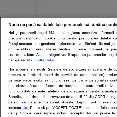
Nouă ne pasă ca datele tale personale să rămână confi
Noi și partenerii noștri
961
stocăm și/sau accesăm informații pe
Resurse:
Autoevaluare simptome
Interpre
precum identificatorii cookie unici pentru prelucrarea datelor c
Puteți accepta sau gestiona preferințele dvs. făcând clic mai jos,
Opiniile avizate ale medicilor, sfaturile si orice alt
opune utilizării unui interes legitim în orice moment pe pag
nici diagnosticul stabilit in urma investigatiilor si 
confidențialitate. Aceste alegeri vor fi raportate partenerilor noștr
ii punem la dispozitie pentru programare in sistem
navigarea.
Mai multe detalii
Noi si partenerii nostri (retelele de socializare si agentiile de p
Despre noi
Legal
precum si furnizorii nostri de servicii de date analitice) prel
Despre noi
Termeni si conditii
permite website-ului sa functioneze, pentru a personaliza conti
Contact
Politica de
publicitare afisate in functie de interesele si/sau profilul dvs
Intrebari frecvente
confidentialitate
functionalitati aferente retelelor de socializare si pentru a analiza
Consultanti
Politica de cookie
Beneficiati de drepturile prevazute de art. 15-22 din GDPR in leg
medicali
Modifica Setarile Cookie
datelor cu caracter personal. Aceste drepturi pot fi exercita
indicata
. Prin click pe “ACCEPT TOATE”, acceptati folosirea t
aici
de tip Cookie, care implica inclusiv acceptul dvs. cu privire l
© Copyright © 2005 - 2026