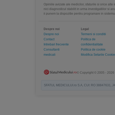
Opiniile avizate ale medicilor, sfaturile si orice alt
nici diagnosticul stabilit in urma investigatiilor si 
ii punem la dispozitie pentru programare in sistem
Despre noi
Legal
Despre noi
Termeni si conditii
Contact
Politica de
Intrebari frecvente
confidentialitate
Consultanti
Politica de cookie
medicali
Modifica Setarile Cookie
© Copyright © 2005 - 2026
SFATUL MEDICULUI.ro S.A, CUI: RO 38847631, J40/19