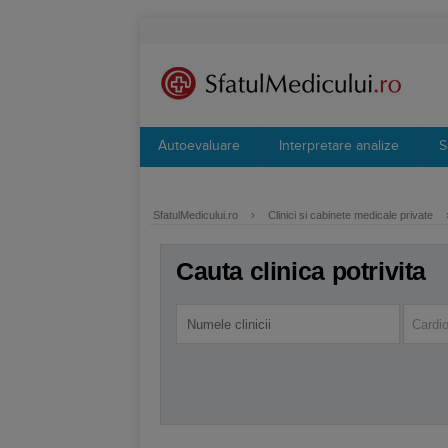
Autoevaluare
Interpretare analize
S
SfatulMedicului.ro
›
Clinici si cabinete medicale private
Cauta clinica potrivita
Cardio