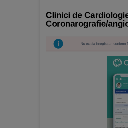
Clinici de Cardiologi
Coronarografie/angio
Nu exista inregistrari conform 