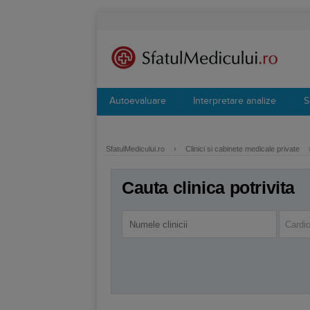
Autoevaluare
Interpretare analize
S
SfatulMedicului.ro
›
Clinici si cabinete medicale private
Cauta clinica potrivita
Cardio