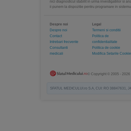
nici diagnosticul stabilit in urma investigatiilor si 
ii punem la dispozitie pentru programare in sistem
Despre noi
Legal
Despre noi
Termeni si conditii
Contact
Politica de
Intrebari frecvente
confidentialitate
Consultanti
Politica de cookie
medicali
Modifica Setarile Cookie
© Copyright © 2005 - 2026
SFATUL MEDICULUI.ro S.A, CUI: RO 38847631, J40/19