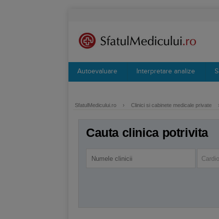
Autoevaluare
Interpretare analize
S
SfatulMedicului.ro
›
Clinici si cabinete medicale private
Cauta clinica potrivita
Cardio