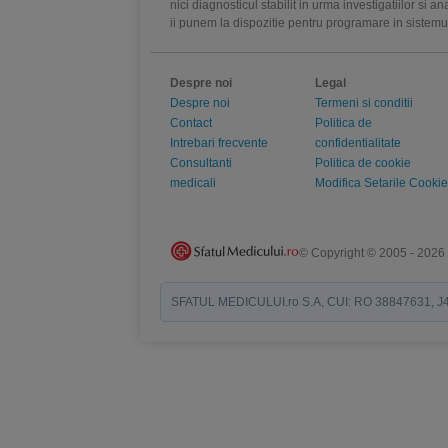
nici diagnosticul stabilit in urma investigatiilor si 
ii punem la dispozitie pentru programare in sistem
Despre noi
Legal
Despre noi
Termeni si conditii
Contact
Politica de
Intrebari frecvente
confidentialitate
Consultanti
Politica de cookie
medicali
Modifica Setarile Cookie
© Copyright © 2005 - 2026
SFATUL MEDICULUI.ro S.A, CUI: RO 38847631, J40/19