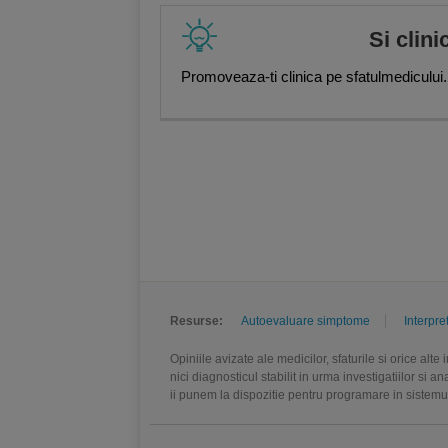
Si clini
Promoveaza-ti clinica pe sfatulmedicului.
Resurse:
Autoevaluare simptome
Interpre
Opiniile avizate ale medicilor, sfaturile si orice alt
nici diagnosticul stabilit in urma investigatiilor si 
ii punem la dispozitie pentru programare in sistem