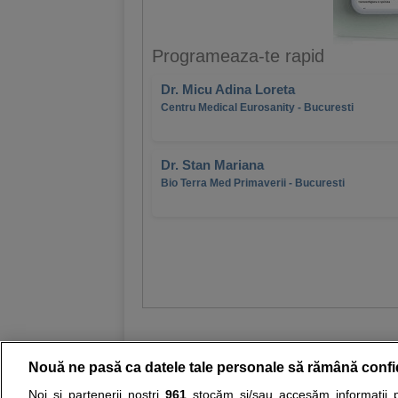
Programeaza-te rapid
Dr. Micu Adina Loreta
Centru Medical Eurosanity - Bucuresti
Dr. Stan Mariana
Bio Terra Med Primaverii - Bucuresti
Nouă ne pasă ca datele tale personale să rămână confi
Noi și partenerii noștri
961
stocăm și/sau accesăm informații pe