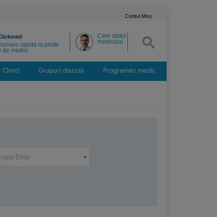
Contul Meu
Cere sfatul
medicului
ramare rapida la peste
 de medici
Clinici
Grupuri discutii
Programari medic
copia Bihor