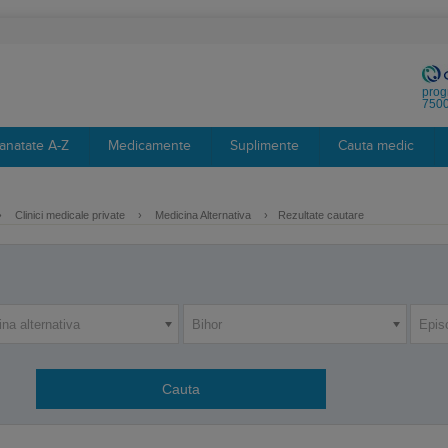
prog
7500
anatate A-Z
Medicamente
Suplimente
Cauta medic
›
Clinici medicale private
›
Medicina Alternativa
›
Rezultate cautare
na alternativa
Bihor
Epis