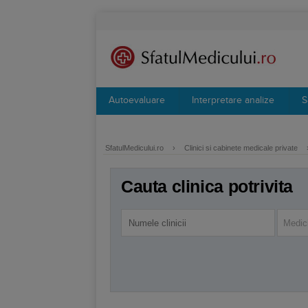
Autoevaluare
Interpretare analize
S
SfatulMedicului.ro
›
Clinici si cabinete medicale private
Cauta clinica potrivita
Medici