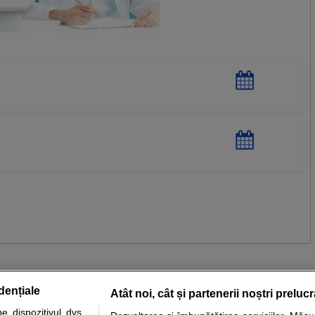
dențiale
Atât noi, cât și partenerii noștri preluc
 dispozitivul dvs.,