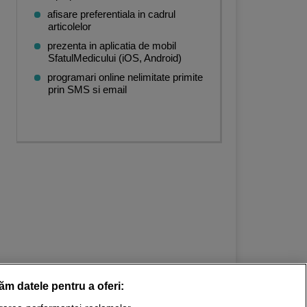
afisare preferentiala in cadrul
articolelor
prezenta in aplicatia de mobil
SfatulMedicului (iOS, Android)
programari online nelimitate primite
prin SMS si email
răm datele pentru a oferi: