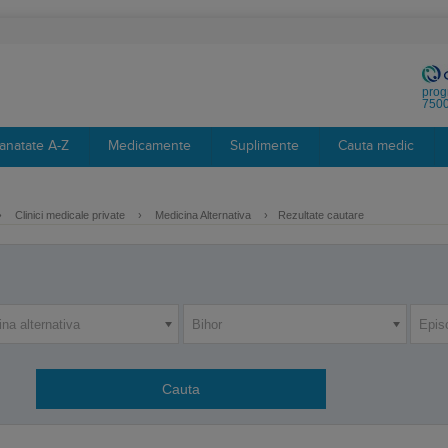
prog
7500
anatate A-Z
Medicamente
Suplimente
Cauta medic
›
Clinici medicale private
›
Medicina Alternativa
›
Rezultate cautare
na alternativa
Bihor
Epis