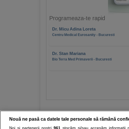
Programeaza-te rapid
Dr. Micu Adina Loreta
Centru Medical Eurosanity - Bucuresti
Dr. Stan Mariana
Bio Terra Med Primaverii - Bucuresti
Nouă ne pasă ca datele tale personale să rămână confi
Noi și partenerii noștri
961
stocăm și/sau accesăm informații pe