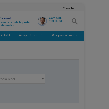
Contul Meu
Cere sfatul
medicului
ramare rapida la peste
 de medici
Clinici
Grupuri discutii
Programari medic
copia Bihor