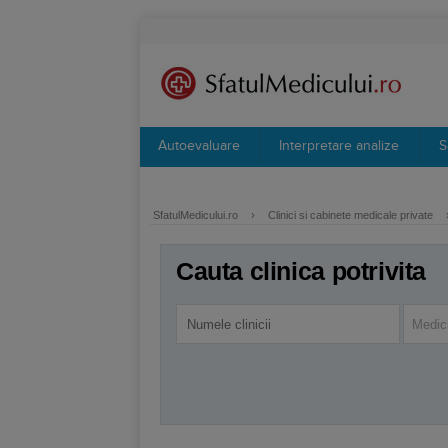
Autoevaluare
Interpretare analize
S
SfatulMedicului.ro
›
Clinici si cabinete medicale private
Cauta clinica potrivita
Medici