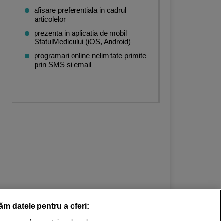
afisare preferentiala in cadrul
articolelor
prezenta in aplicatia de mobil
SfatulMedicului (iOS, Android)
programari online nelimitate primite
prin SMS si email
răm datele pentru a oferi: