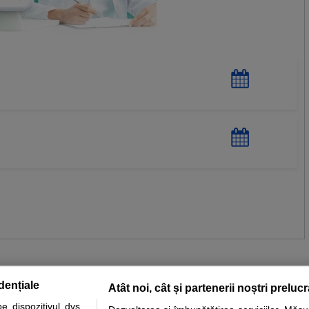
dențiale
Atât noi, cât și partenerii noștri preluc
 dispozitivul dvs.,