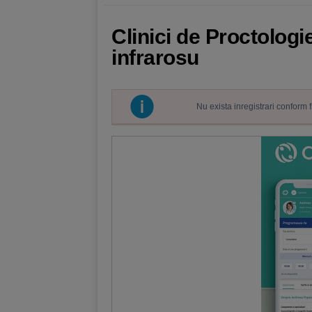
Clinici de Proctolog
infrarosu
Nu exista inregistrari conform 