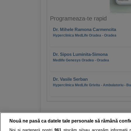
Programeaza-te rapid
Dr. Mihele Ramona Carmencita
Hyperclinica MedLife Oradea - Oradea
Dr. Sipos Luminita-Simona
Medlife Genesys Oradea - Oradea
Dr. Vasile Serban
Hyperclinica MedLife Grivita - Ambulatoriu - B
Nouă ne pasă ca datele tale personale să rămână confi
Noi și partenerii noștri
961
stocăm și/sau accesăm informații pe