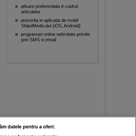
afisare preferentiala in cadrul
articolelor
prezenta in aplicatia de mobil
SfatulMedicului (iOS, Android)
programari online nelimitate primite
prin SMS si email
răm datele pentru a oferi: