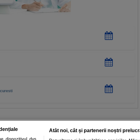
ucuresti
dențiale
Atât noi, cât și partenerii noștri preluc
 dispozitivul dvs.,