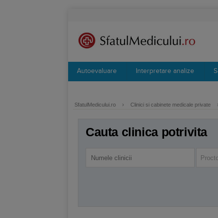
Autoevaluare
Interpretare analize
S
SfatulMedicului.ro
›
Clinici si cabinete medicale private
Cauta clinica potrivita
Procto