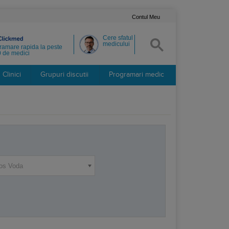
Contul Meu
Cere sfatul
medicului
ramare rapida la peste
 de medici
Clinici
Grupuri discutii
Programari medic
os Voda