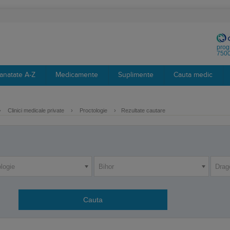
prog
7500
anatate A-Z
Medicamente
Suplimente
Cauta medic
›
Clinici medicale private
›
Proctologie
›
Rezultate cautare
logie
Bihor
Drag