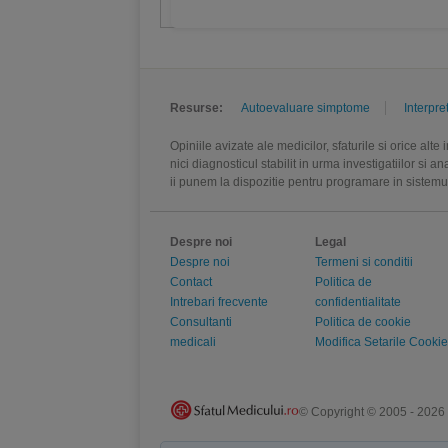
Resurse:
Autoevaluare simptome
Interpre
Opiniile avizate ale medicilor, sfaturile si orice alt
nici diagnosticul stabilit in urma investigatiilor si 
ii punem la dispozitie pentru programare in sistem
Despre noi
Legal
Despre noi
Termeni si conditii
Contact
Politica de
Intrebari frecvente
confidentialitate
Consultanti
Politica de cookie
medicali
Modifica Setarile Cookie
© Copyright © 2005 - 2026