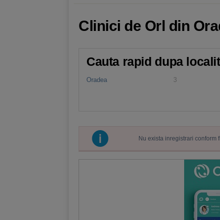
Clinici de Orl din O
Cauta rapid dupa locali
Oradea
3
Nu exista inregistrari conform 