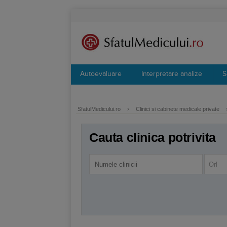
Autoevaluare
Interpretare analize
S
SfatulMedicului.ro
›
Clinici si cabinete medicale private
Cauta clinica potrivita
Orl