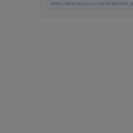
SFATUL MEDICULUI.ro S.A, CUI: RO 38847631, J40/19