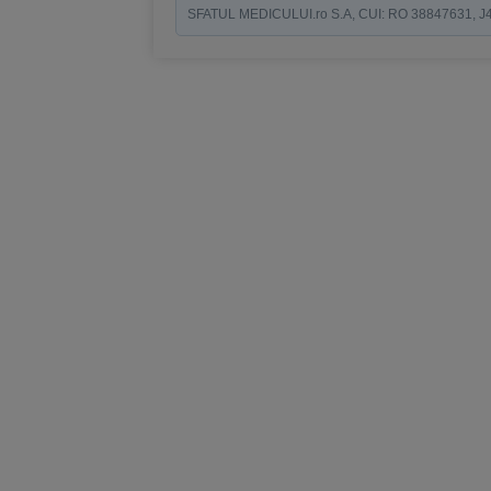
SFATUL MEDICULUI.ro S.A, CUI: RO 38847631, J40/19