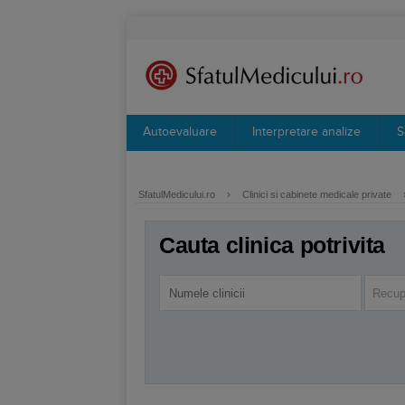
Autoevaluare
Interpretare analize
S
SfatulMedicului.ro
›
Clinici si cabinete medicale private
Cauta clinica potrivita
Recup