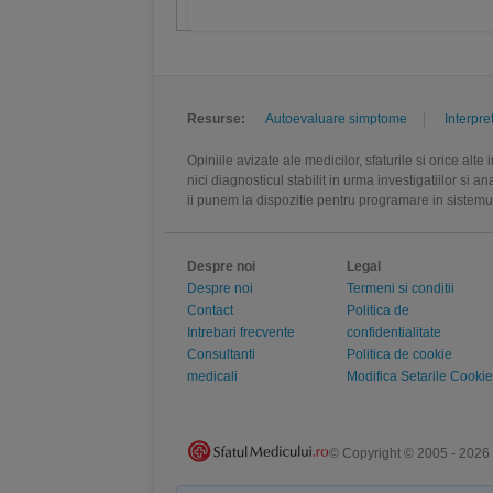
Resurse:
Autoevaluare simptome
Interpre
Opiniile avizate ale medicilor, sfaturile si orice alt
nici diagnosticul stabilit in urma investigatiilor si 
ii punem la dispozitie pentru programare in sistem
Despre noi
Legal
Despre noi
Termeni si conditii
Contact
Politica de
Intrebari frecvente
confidentialitate
Consultanti
Politica de cookie
medicali
Modifica Setarile Cookie
© Copyright © 2005 - 2026