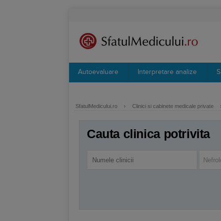
Autoevaluare
Interpretare analize
S
SfatulMedicului.ro
›
Clinici si cabinete medicale private
Cauta clinica potrivita
Nefrol