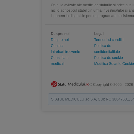
Opiniile avizate ale medicilor, sfaturile si orice alt
nici diagnosticul stabilit in urma investigatiilor si 
ii punem la dispozitie pentru programare in sistem
Despre noi
Legal
Despre noi
Termeni si conditii
Contact
Politica de
Intrebari frecvente
confidentialitate
Consultanti
Politica de cookie
medicali
Modifica Setarile Cookie
© Copyright © 2005 - 2026
SFATUL MEDICULUI.ro S.A, CUI: RO 38847631, J40/19